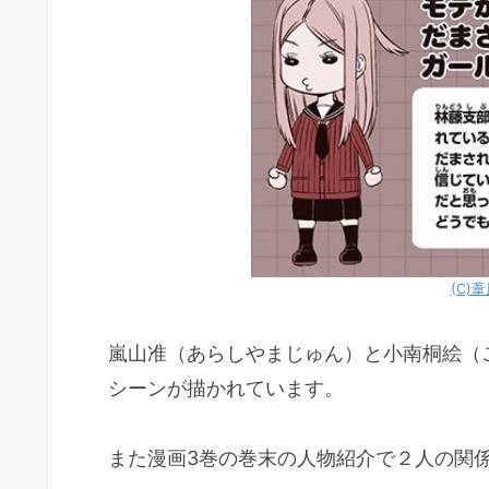
「ワールドトリガーの嵐山准と小南
(C)
嵐山准（あらしやまじゅん）と小南桐絵（こ
シーンが描かれています。
また漫画3巻の巻末の人物紹介で２人の関