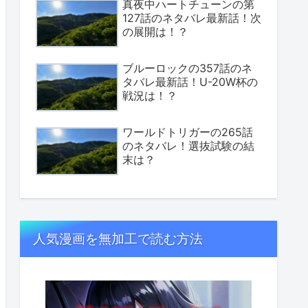
真夜中ハートチューンの第
127話のネタバレ最新話！次
の展開は！？
ブルーロックの357話のネ
タバレ最新話！U-20W杯の
戦況は！？
ワールドトリガーの265話
のネタバレ！選抜試験の結
末は？
人気漫画を無加工で読む方法