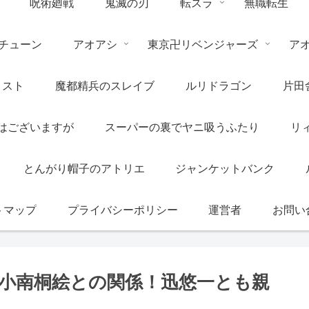
呪術廻戦
鬼滅の刃
転スラ
無職転生
チューン
アオアシ
東京卍リベンジャーズ
ア
リスト
魔都精兵のスレイブ
ルリドラゴン
片田
はございますが
スーパーの裏でヤニ吸うふたり
リ
とんがり帽子のアトリエ
ジャンケットバンク
トマップ
プライバシーポリシー
運営者
お問い
小南桐絵との関係！迅悠一とも親