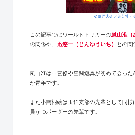
©葦原大介／集英社・
この記事ではワールドトリガーの
嵐山准（
の関係や、
迅悠一（じんゆういち）
との関
嵐山准は三雲修や空閑遊真が初めて会った
か青年です。
また小南桐絵は玉狛支部の先輩として同様
員かつボーダーの先輩です。