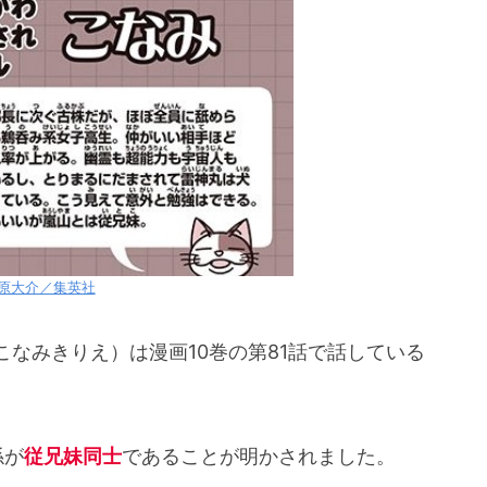
桐絵との関係！迅悠一とも親戚？」まとめ
葦原大介／集英社
なみきりえ）は漫画10巻の第81話で話している
係が
従兄妹同士
であることが明かされました。