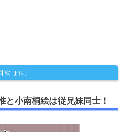
目次
絵は従兄妹同士！
准と小南桐絵は従兄妹同士！
合う
絵以外にも親戚はいる？迅悠一との関係！