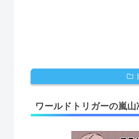
ワールドトリガーの嵐山准と小南桐
ワールドトリガーの嵐山
お互いに「准」「桐絵」と呼び
外見は全く似ていない？
ワールドトリガーの嵐山准は小南桐