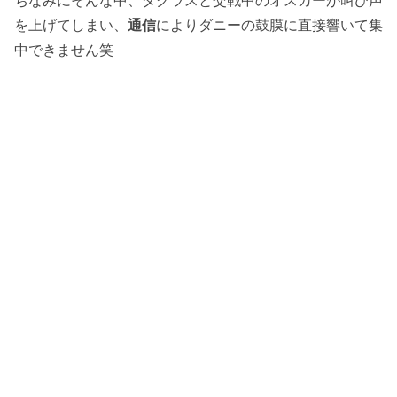
ちなみにそんな中、ダグラスと交戦中のオスカーが叫び声
を上げてしまい、
通信
によりダニーの鼓膜に直接響いて集
中できません笑