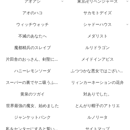
アオアシ
東京卍リベンジャーズ
アオのハコ
サカモトデイズ
ウィッチウォッチ
シャドーハウス
不滅のあなたへ
メダリスト
魔都精兵のスレイブ
ルリドラゴン
片田舎のおっさん、剣聖になる
メイドインアビス
ハニーレモンソーダ
ふつつかな悪女ではございますが
スーパーの裏でヤニ吸うふたり
リィンカーネーションの花弁
黄泉のツガイ
対ありでした。
世界最強の魔女、始めました
とんがり帽子のアトリエ
ジャンケットバンク
ルノリータ
私をセンターにすると誓いますか？
サイトマップ