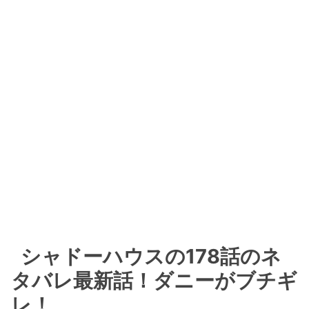
シャドーハウスの178話のネ
タバレ最新話！ダニーがブチギ
レ！