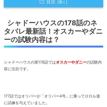
目次
シャドーハウスの178話のネタバレ最新話！オ
スカーやダニーの試験内容は？
シャドーハウスの178話のネ
タバレ最新話！オスカーやダニ
シャドーハウスの178話のネタバレ最新話！ダ
ニーは極めて成績優秀！
ーの試験内容は？
シャドーハウスの178話のネタバレ最新話！ダ
ニーがブチギレ！
シャドーハウスの第178話では
オスカーやダニー
の試験内
シャドーハウスの178話のネタバレ最新話！オ
容に注目です。
スカーが覚醒！
シャドーハウスの178話のネタバレ最新話！オ
スカーが一抜け！
177話ではオリバーが「オリバー4号」に乗ってロロル達
「シャドーハウスの178話のネタバレ最新話！
に試練を与えていました。
ダニーとオスカーの潜在能力が明かされる！」