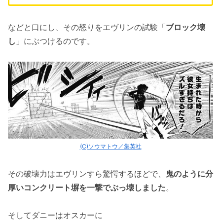
などと口にし、その怒りをエヴリンの試験「
ブロック壊
し
」にぶつけるのです。
(C)ソウマトウ／集英社
その破壊力はエヴリンすら驚愕するほどで、
鬼のように分
厚いコンクリート塀を一撃でぶっ壊しました
。
そしてダニーはオスカーに