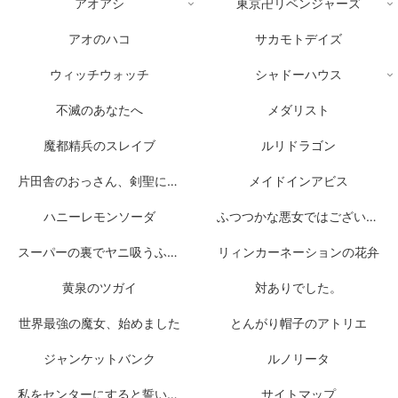
アオアシ
東京卍リベンジャーズ
アオのハコ
サカモトデイズ
ウィッチウォッチ
シャドーハウス
不滅のあなたへ
メダリスト
魔都精兵のスレイブ
ルリドラゴン
片田舎のおっさん、剣聖になる
メイドインアビス
ハニーレモンソーダ
ふつつかな悪女ではございますが
スーパーの裏でヤニ吸うふたり
リィンカーネーションの花弁
黄泉のツガイ
対ありでした。
世界最強の魔女、始めました
とんがり帽子のアトリエ
ジャンケットバンク
ルノリータ
私をセンターにすると誓いますか？
サイトマップ