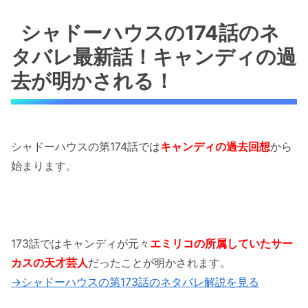
シャドーハウスの174話のネタバレ最新話！キ
ャンディの過去が明かされる！
シャドーハウスの174話のネ
タバレ最新話！キャンディの過
シャドーハウスの174話のネタバレ最新話！キ
ャンディは早くからシャドーハウスの正体に気
去が明かされる！
づいていた！
シャドーハウスの174話のネタバレ最新話！キ
ャンディがシャドーを支配！？
シャドーハウスの第174話では
キャンディの過去回想
から
始まります。
シャドーハウスの174話のネタバレ最新話！オ
スカーが能力を発動！
「シャドーハウスの174話のネタバレ最新話！
キャンディの過去が明らかに！」まとめ
173話ではキャンディが元々
エミリコの所属していたサー
カスの天才芸人
だったことが明かされます。
→シャドーハウスの第173話のネタバレ解説を見る