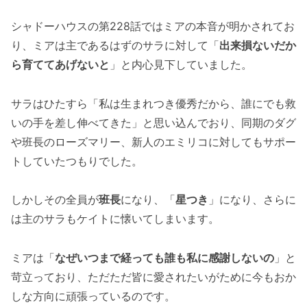
シャドーハウスの第228話ではミアの本音が明かされてお
り、ミアは主であるはずのサラに対して「
出来損ないだか
ら育ててあげないと
」と内心見下していました。
サラはひたすら「私は生まれつき優秀だから、誰にでも救
いの手を差し伸べてきた」と思い込んでおり、同期のダグ
や班長のローズマリー、新人のエミリコに対してもサポー
トしていたつもりでした。
しかしその全員が
班長
になり、「
星つき
」になり、さらに
は主のサラもケイトに懐いてしまいます。
ミアは「
なぜいつまで経っても誰も私に感謝しないの
」と
苛立っており、ただただ皆に愛されたいがために今もおか
しな方向に頑張っているのです。