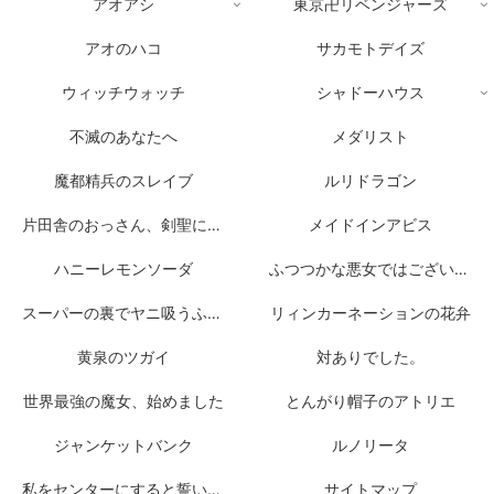
アオアシ
東京卍リベンジャーズ
アオのハコ
サカモトデイズ
ウィッチウォッチ
シャドーハウス
不滅のあなたへ
メダリスト
魔都精兵のスレイブ
ルリドラゴン
片田舎のおっさん、剣聖になる
メイドインアビス
ハニーレモンソーダ
ふつつかな悪女ではございますが
スーパーの裏でヤニ吸うふたり
リィンカーネーションの花弁
黄泉のツガイ
対ありでした。
世界最強の魔女、始めました
とんがり帽子のアトリエ
ジャンケットバンク
ルノリータ
私をセンターにすると誓いますか？
サイトマップ