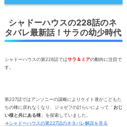
シャドーハウスの228話のネタバレ最新話！サ
ラの幼少時代
シャドーハウスの228話のネ
タバレ最新話！サラの幼少時代
シャドーハウスの228話のネタバレ最新話！サ
ラの家族が焼死する
シャドーハウスの228話のネタバレ最新話！サ
ラが入館
シャドーハウスの第228話では
サラ＆ミア
の動向に注目で
す。
シャドーハウスの228話のネタバレ最新話！サ
ラの本音
「シャドーハウスの228話のネタバレ最新話！
ミアの壮絶な過去が明かされる！」まとめ
第227話ではアンソニーの謀略によりケイト達がこどもた
ちの棟に戻れなくなり、ジョゼフの計らいによって「
おじ
い様と共にある棟
」を探索していました。
→シャドーハウスの第227話のネタバレ解説を見る