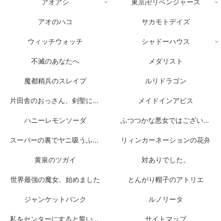
アオアシ
東京卍リベンジャーズ
アオのハコ
サカモトデイズ
ウィッチウォッチ
シャドーハウス
不滅のあなたへ
メダリスト
魔都精兵のスレイブ
ルリドラゴン
片田舎のおっさん、剣聖になる
メイドインアビス
ハニーレモンソーダ
ふつつかな悪女ではございますが
スーパーの裏でヤニ吸うふたり
リィンカーネーションの花弁
黄泉のツガイ
対ありでした。
世界最強の魔女、始めました
とんがり帽子のアトリエ
ジャンケットバンク
ルノリータ
私をセンターにすると誓いますか？
サイトマップ