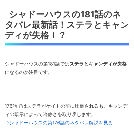
シャドーハウスの181話のネタバレ最新話！ス
テラとキャンディが失格！？
シャドーハウスの181話のネ
タバレ最新話！ステラとキャン
シャドーハウスの181話のネタバレ最新話！全
てはエドワードの企み通り！
ディが失格！？
シャドーハウスの181話のネタバレ最新話！キ
ャンディがブチギレ！
シャドーハウスの第181話では
ステラとキャンディが失格
シャドーハウスの181話のネタバレ最新話！キ
になるのか注目です。
ャンディの戦闘能力は人外レベル！
シャドーハウスの181話のネタバレ最新話！エ
ミリコがかつての呼び名で・・！？
176話ではステラがケイトの前に圧倒されるも、キャンデ
「シャドーハウスの181話のネタバレ最新話！
ィの暗示によって冷静さを取り戻します。
ステラとキャンディが不合格！？」まとめ
→シャドーハウスの第176話のネタバレ解説を見る