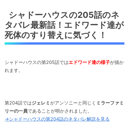
シャドーハウスの205話のネタバレ最新話！エ
ドワード達が死体のすり替えに気づく！
シャドーハウスの205話のネ
タバレ最新話！エドワード達が
シャドーハウスの205話のネタバレ最新話！ル
イスがエドワードの前に現れる！！
死体のすり替えに気づく！
シャドーハウスの205話のネタバレ最新話！エ
ドワードが左遷される！！
シャドーハウスの第205話では
エドワード達の様子
が
描か
シャドーハウスの205話のネタバレ最新話！ル
れます。
イスがこどもたちの棟の管理者に！！
シャドーハウスの205話のネタバレ最新話！エ
ドワード達がコールマインへ！！
第204話では
ジェレミ
がアンソニーと同じく
ミラーファミ
シャドーハウスの205話のネタバレ最新話！エ
リーの一員
であることが明かされました。
ドワード達がコールマインへ！！
→シャドーハウスの第204話のネタバレ解説を見る
「シャドーハウスの205話のネタバレ最新話！