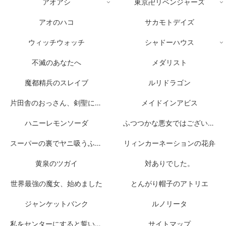
アオアシ
東京卍リベンジャーズ
アオのハコ
サカモトデイズ
ウィッチウォッチ
シャドーハウス
不滅のあなたへ
メダリスト
魔都精兵のスレイブ
ルリドラゴン
片田舎のおっさん、剣聖になる
メイドインアビス
ハニーレモンソーダ
ふつつかな悪女ではございますが
スーパーの裏でヤニ吸うふたり
リィンカーネーションの花弁
黄泉のツガイ
対ありでした。
世界最強の魔女、始めました
とんがり帽子のアトリエ
ジャンケットバンク
ルノリータ
私をセンターにすると誓いますか？
サイトマップ