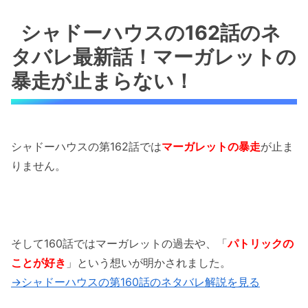
シャドーハウスの162話のネタバレ最新話！マ
ーガレットの暴走が止まらない！
シャドーハウスの162話のネ
タバレ最新話！マーガレットの
シャドーハウスの162話のネタバレ最新話！ジ
ェレマイアの能力が明かされる！
暴走が止まらない！
シャドーハウスの162話のネタバレ最新話！ジ
ェレマイアがパトリックを助ける理由とは？
シャドーハウスの第162話では
マーガレットの暴走
が止ま
シャドーハウスの162話のネタバレ最新話！マ
りません。
ーガレットがパトリックを取り込む！？
「シャドーハウスの162話のネタバレ最新話！
マーガレットが大暴走！」まとめ
そして160話ではマーガレットの過去や、「
パトリックの
ことが好き
」という想いが明かされました。
→シャドーハウスの第160話のネタバレ解説を見る