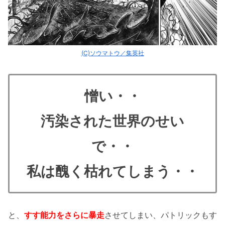
(C)ソウマトウ／集英社
憎い・・
汚染された世界のせい
で・・
私は醜く枯れてしまう・・
と、
すす能力をさらに暴走
させてしまい、パトリックもす