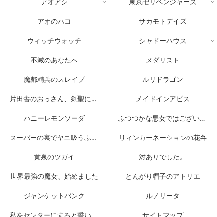
アオアシ
東京卍リベンジャーズ
アオのハコ
サカモトデイズ
ウィッチウォッチ
シャドーハウス
不滅のあなたへ
メダリスト
魔都精兵のスレイブ
ルリドラゴン
片田舎のおっさん、剣聖になる
メイドインアビス
ハニーレモンソーダ
ふつつかな悪女ではございますが
スーパーの裏でヤニ吸うふたり
リィンカーネーションの花弁
黄泉のツガイ
対ありでした。
世界最強の魔女、始めました
とんがり帽子のアトリエ
ジャンケットバンク
ルノリータ
私をセンターにすると誓いますか？
サイトマップ