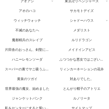
アオアシ
東京卍リベンジャーズ
アオのハコ
サカモトデイズ
ウィッチウォッチ
シャドーハウス
不滅のあなたへ
メダリスト
魔都精兵のスレイブ
ルリドラゴン
片田舎のおっさん、剣聖になる
メイドインアビス
ハニーレモンソーダ
ふつつかな悪女ではございますが
スーパーの裏でヤニ吸うふたり
リィンカーネーションの花弁
黄泉のツガイ
対ありでした。
世界最強の魔女、始めました
とんがり帽子のアトリエ
ジャンケットバンク
ルノリータ
私をセンターにすると誓いますか？
サイトマップ