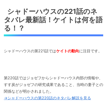
シャドーハウスの221話のネタバレ最新話！ケ
イトは何を語る！？
シャドーハウスの221話のネ
タバレ最新話！ケイトは何を語
シャドーハウスの221話のネタバレ最新話！偉
大なるおじい様とは何者！？
る！？
シャドーハウスの221話のネタバレ最新話！こ
どもたちの棟の管理者は誰にする！？
シャドーハウスの第221話では
ケイトの動向
に
注目です。
シャドーハウスの221話のネタバレ最新話！こ
どもたちの棟の誕生秘話
シャドーハウスの221話のネタバレ最新話！子
供たちの棟の扇動者・アンソニー
第220話ではジョゼフからシャドーハウス内部の情報や、
すす炭がジョゼフの研究成果であること、当時の妻子との
「シャドーハウスの221話のネタバレ最新話！
関係などが明かされました。
ケイトはジョゼフに何を語る！？」まとめ
→シャドーハウスの第220話のネタバレ解説を見る