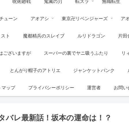
呪術廻戦
鬼滅の刃
転スラ
無職転生
チューン
アオアシ
東京卍リベンジャーズ
ア
リスト
魔都精兵のスレイブ
ルリドラゴン
片田
はございますが
スーパーの裏でヤニ吸うふたり
リ
とんがり帽子のアトリエ
ジャンケットバンク
トマップ
プライバシーポリシー
運営者
お問い
ネタバレ最新話！坂本の運命は！？