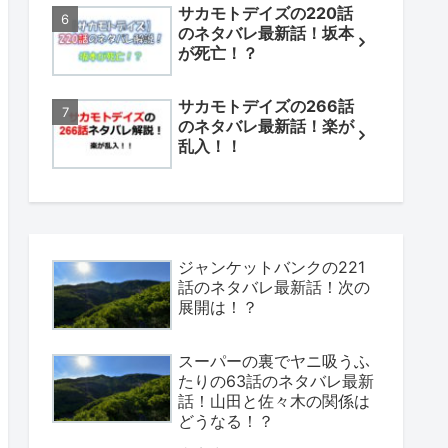
サカモトデイズの220話
のネタバレ最新話！坂本
が死亡！？
サカモトデイズの266話
のネタバレ最新話！楽が
乱入！！
ジャンケットバンクの221
話のネタバレ最新話！次の
展開は！？
スーパーの裏でヤニ吸うふ
たりの63話のネタバレ最新
話！山田と佐々木の関係は
どうなる！？