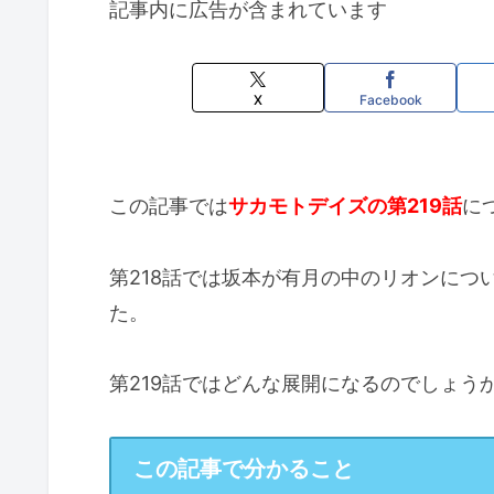
記事内に広告が含まれています
X
Facebook
この記事では
サカモトデイズの第219話
に
第218話では坂本が有月の中のリオンにつ
た。
第219話ではどんな展開になるのでしょう
この記事で分かること