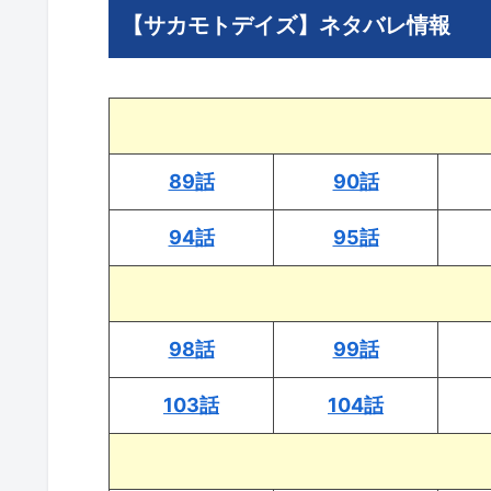
【サカモトデイズ】ネタバレ情報
89話
90話
94話
95話
98話
99話
103話
104話