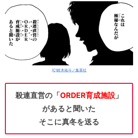
(C)鈴木祐斗／集英社
殺連直営の「
ORDER育成施設
」
があると聞いた
そこに真冬を送る