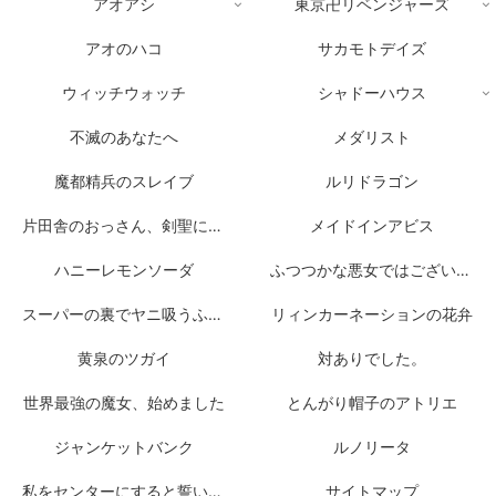
アオアシ
東京卍リベンジャーズ
アオのハコ
サカモトデイズ
ウィッチウォッチ
シャドーハウス
不滅のあなたへ
メダリスト
魔都精兵のスレイブ
ルリドラゴン
片田舎のおっさん、剣聖になる
メイドインアビス
ハニーレモンソーダ
ふつつかな悪女ではございますが
スーパーの裏でヤニ吸うふたり
リィンカーネーションの花弁
黄泉のツガイ
対ありでした。
世界最強の魔女、始めました
とんがり帽子のアトリエ
ジャンケットバンク
ルノリータ
私をセンターにすると誓いますか？
サイトマップ