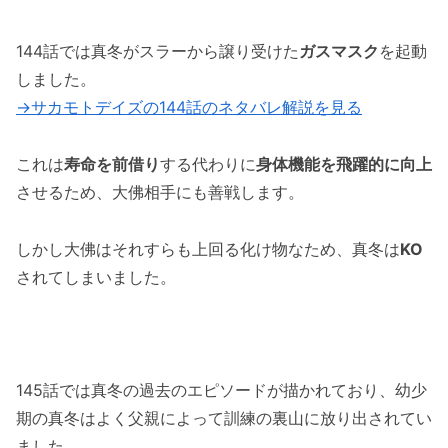
144話では真冬がスラーから譲り受けた
ガスマスク
を起動
しました。
→サカモトデイズの144話のネタバレ解説を見る
これは
寿命を前借り
する代わりに
身体機能を飛躍的に向上
させるため、大佛相手にも善戦します。
しかし大佛はそれすらも上回る化け物なため、真冬は
KO
されてしまいました。
145話では真冬の過去のエピソードが描かれており、幼少
期の真冬はよく父親によって訓練の裏山に放り出されてい
ました。