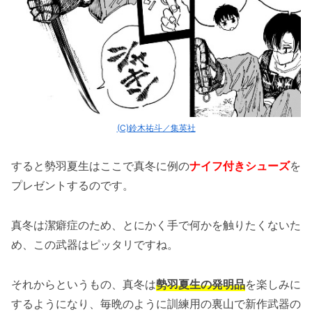
(C)鈴木祐斗／集英社
すると勢羽夏生はここで真冬に例の
ナイフ付きシューズ
を
プレゼントするのです。
真冬は潔癖症のため、とにかく手で何かを触りたくないた
め、この武器はピッタリですね。
それからというもの、真冬は
勢羽夏生の発明品
を楽しみに
するようになり、毎晩のように訓練用の裏山で新作武器の