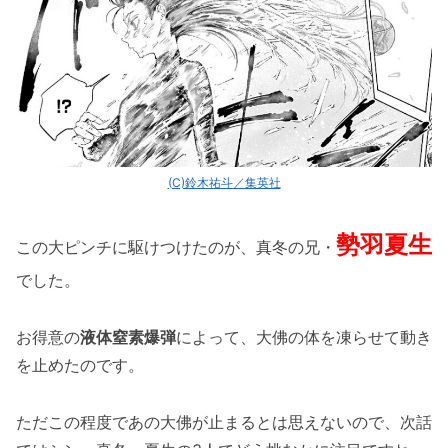
(C)鈴木祐斗／集英社
勢羽夏生
この大ピンチに駆けつけたのが、真冬の兄・
でした。
お得意の
液体窒素爆弾
によって、大佛の体を凍らせて動き
を止めたのです。
ただこの程度であの大佛が止まるとは思えないので、次話