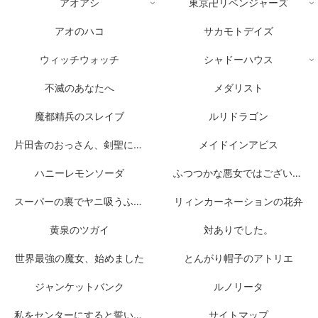
アオアシ
東京卍リベンジャーズ
アオのハコ
サカモトデイズ
ウィッチウォッチ
シャドーハウス
不滅のあなたへ
メダリスト
魔都精兵のスレイブ
ルリドラゴン
片田舎のおっさん、剣聖になる
メイドインアビス
ハニーレモンソーダ
ふつつかな悪女ではございますが
スーパーの裏でヤニ吸うふたり
リィンカーネーションの花弁
黄泉のツガイ
対ありでした。
世界最強の魔女、始めました
とんがり帽子のアトリエ
ジャンケットバンク
ルノリータ
私をセンターにすると誓いますか？
サイトマップ