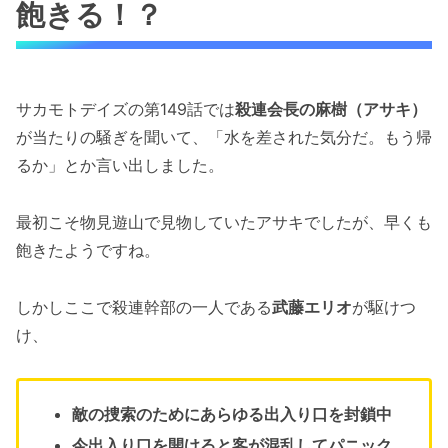
飽きる！？
サカモトデイズの第149話では
殺連会長の麻樹（アサキ）
が当たりの騒ぎを聞いて、「水を差された気分だ。もう帰
るか」とか言い出しました。
最初こそ物見遊山で見物していたアサキでしたが、早くも
飽きたようですね。
しかしここで殺連幹部の一人である
武藤エリオ
が駆けつ
け、
敵の捜索のためにあらゆる出入り口を封鎖中
今出入り口を開けると客が混乱してパニック