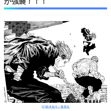
が強襲！！！
(C)鈴木祐斗／集英社