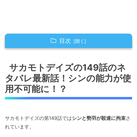
目次
サカモトデイズの149話のネタバレ最新話！シ
ンの能力が使用不可能に！？
サカモトデイズの149話のネ
タバレ最新話！シンの能力が使
サカモトデイズの149話のネタバレ最新話！ア
サキが早くも飽きる！？
用不可能に！？
サカモトデイズの149話のネタバレ最新話！南
雲が武藤の正体にあっさり気づく！！
サカモトデイズの第149話では
シンと勢羽が殺連に拘束
さ
サカモトデイズの149話のネタバレ最新話！つ
れています。
いにスラー達が強襲！！！