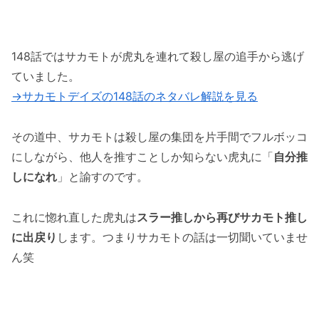
サカモトデイズの149話のネタバレ最新話！ガ
クと南雲の邂逅！！
148話ではサカモトが虎丸を連れて殺し屋の追手から逃げ
「サカモトデイズの149話のネタバレ最新話！
ていました。
ついにスラー一味が侵入！！」まとめ
→サカモトデイズの148話のネタバレ解説を見る
その道中、サカモトは殺し屋の集団を片手間でフルボッコ
にしながら、他人を推すことしか知らない虎丸に「
自分推
しになれ
」と諭すのです。
これに惚れ直した虎丸は
スラー推しから再びサカモト推し
に出戻り
します。つまりサカモトの話は一切聞いていませ
ん笑