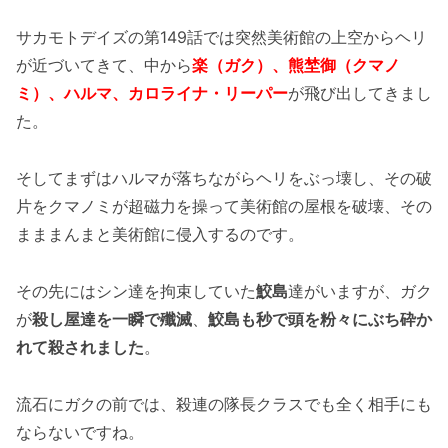
サカモトデイズの第149話では突然美術館の上空からヘリ
が近づいてきて、中から
楽（ガク）、熊埜御（クマノ
ミ）、ハルマ、カロライナ・リーパー
が飛び出してきまし
た。
そしてまずはハルマが落ちながらヘリをぶっ壊し、その破
片をクマノミが超磁力を操って美術館の屋根を破壊、その
まままんまと美術館に侵入するのです。
その先にはシン達を拘束していた
鮫島
達がいますが、ガク
が
殺し屋達を一瞬で殲滅
、
鮫島も秒で頭を粉々にぶち砕か
れて殺されました
。
流石にガクの前では、殺連の隊長クラスでも全く相手にも
ならないですね。