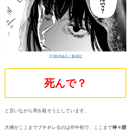
(C)鈴木祐斗／集英社
死んで？
と言いながら周を殺そうとしています。
大佛がここまでブチギレるのは作中初で、ここまで
神々廻