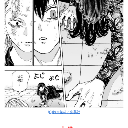
(C)鈴木祐斗／集英社