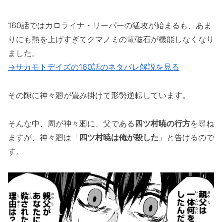
月から再び赤尾リオンが！！
160話ではカロライナ・リーパーの猛攻が始まるも、あま
「サカモトデイズの161話のネタバレ最新話！
りにも熱を上げすぎてクマノミの電磁石が機能しなくなり
ついに大佛が駆けつける！？」まとめ
ました。
→サカモトデイズの160話のネタバレ解説を見る
その隙に神々廻が畳み掛けて形勢逆転しています。
そんな中、周が神々廻に、父である
四ツ村暁の行方
を尋ね
ますが、神々廻は「
四ツ村暁は俺が殺した
」と告げるので
す。