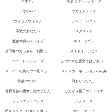
アオアシ
東京卍リベンジャーズ
アオのハコ
サカモトデイズ
ウィッチウォッチ
シャドーハウス
不滅のあなたへ
メダリスト
魔都精兵のスレイブ
ルリドラゴン
片田舎のおっさん、剣聖になる
メイドインアビス
ハニーレモンソーダ
ふつつかな悪女ではございますが
スーパーの裏でヤニ吸うふたり
リィンカーネーションの花弁
黄泉のツガイ
対ありでした。
世界最強の魔女、始めました
とんがり帽子のアトリエ
ジャンケットバンク
ルノリータ
私をセンターにすると誓いますか？
サイトマップ