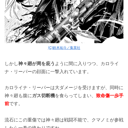
(C)鈴木祐斗／集英社
しかし
神々廻が周を庇う
ように間に入りつつ、カロライ
ナ・リーパーの顔面に一撃入れています。
カロライナ・リーパーは大ダメージを受けますが、同時に
神々廻も腹に
ガス切断機
を食らってしまい、
致命傷一歩手
前
です。
流石にこの重傷では神々廻は戦闘不能で、クマノミが参戦
したら一巻の終わりですね。