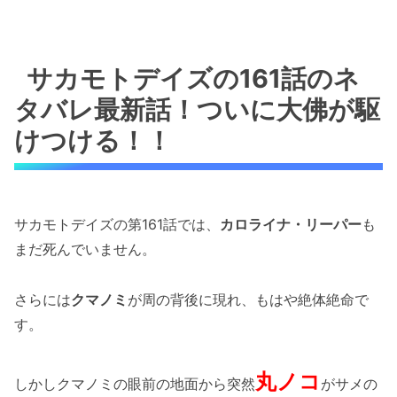
サカモトデイズの161話のネ
タバレ最新話！ついに大佛が駆
けつける！！
サカモトデイズの第161話では、
カロライナ・リーパー
も
まだ死んでいません。
さらには
クマノミ
が周の背後に現れ、もはや絶体絶命で
す。
丸ノコ
しかしクマノミの眼前の地面から突然
がサメの