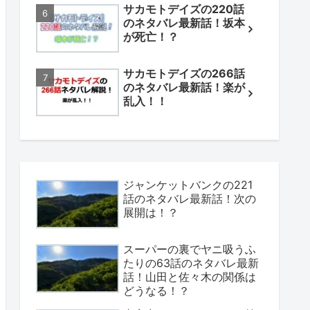
サカモトデイズの220話
のネタバレ最新話！坂本
が死亡！？
サカモトデイズの266話
のネタバレ最新話！楽が
乱入！！
ジャンケットバンクの221
話のネタバレ最新話！次の
展開は！？
スーパーの裏でヤニ吸うふ
たりの63話のネタバレ最新
話！山田と佐々木の関係は
どうなる！？