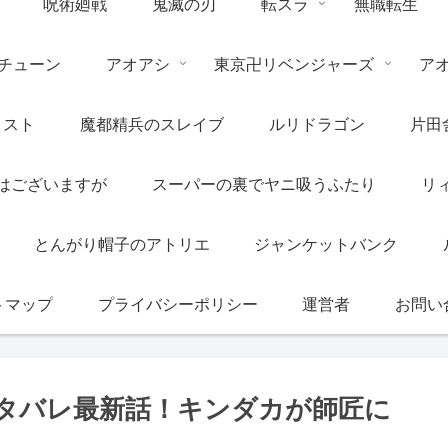
呪術廻戦
鬼滅の刃
転スラ
無職転生
チューン
アオアシ
東京卍リベンジャーズ
ア
リスト
魔都精兵のスレイブ
ルリドラゴン
片田
はございますが
スーパーの裏でヤニ吸うふたり
リ
とんがり帽子のアトリエ
ジャンケットバンク
トマップ
プライバシーポリシー
運営者
お問い
ネタバレ最新話！キンダカが師匠に