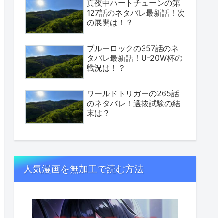
真夜中ハートチューンの第
127話のネタバレ最新話！次
の展開は！？
ブルーロックの357話のネ
タバレ最新話！U-20W杯の
戦況は！？
ワールドトリガーの265話
のネタバレ！選抜試験の結
末は？
人気漫画を無加工で読む方法