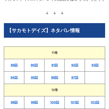
↓ ↓ ↓
【サカモトデイズ】ネタバレ情報
11巻
89話
90話
91話
92話
93話
94話
95話
96話
97話
12巻
98話
99話
100話
101話
102話