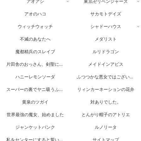
アオアシ
東京卍リベンジャーズ
アオのハコ
サカモトデイズ
ウィッチウォッチ
シャドーハウス
不滅のあなたへ
メダリスト
魔都精兵のスレイブ
ルリドラゴン
片田舎のおっさん、剣聖になる
メイドインアビス
ハニーレモンソーダ
ふつつかな悪女ではございますが
スーパーの裏でヤニ吸うふたり
リィンカーネーションの花弁
黄泉のツガイ
対ありでした。
世界最強の魔女、始めました
とんがり帽子のアトリエ
ジャンケットバンク
ルノリータ
私をセンターにすると誓いますか？
サイトマップ