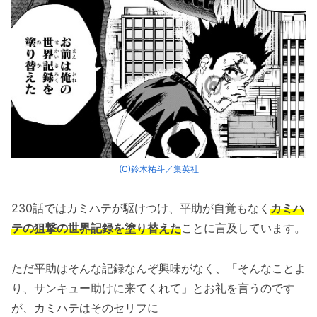
(C)鈴木祐斗／集英社
230話ではカミハテが駆けつけ、平助が自覚もなく
カミハ
テの狙撃の世界記録を塗り替えた
ことに言及しています。
ただ平助はそんな記録なんぞ興味がなく、「そんなことよ
り、サンキュー助けに来てくれて」とお礼を言うのです
が、カミハテはそのセリフに