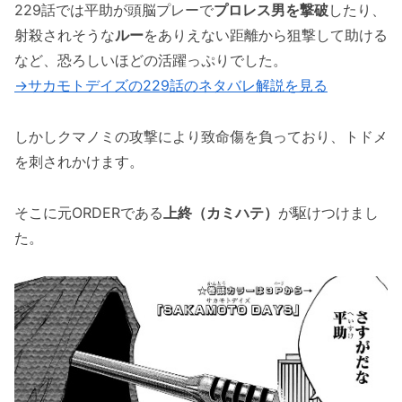
229話では平助が頭脳プレーで
プロレス男を撃破
したり、
「サカモトデイズの230話のネタバレ最新話！
射殺されそうな
ルー
をありえない距離から狙撃して助ける
平助＆カミハテの共闘！」まとめ
など、恐ろしいほどの活躍っぷりでした。
→サカモトデイズの229話のネタバレ解説を見る
しかしクマノミの攻撃により致命傷を負っており、トドメ
を刺されかけます。
そこに元ORDERである
上終（カミハテ）
が駆けつけまし
た。