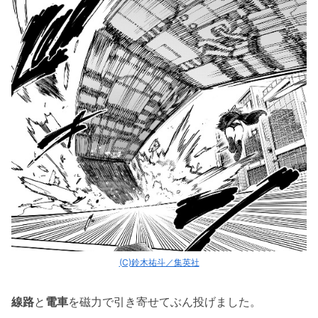
(C)鈴木祐斗／集英社
線路
と
電車
を磁力で引き寄せてぶん投げました。