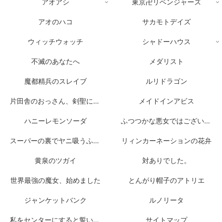
アオアシ
東京卍リベンジャーズ
アオのハコ
サカモトデイズ
ウィッチウォッチ
シャドーハウス
不滅のあなたへ
メダリスト
魔都精兵のスレイブ
ルリドラゴン
片田舎のおっさん、剣聖になる
メイドインアビス
ハニーレモンソーダ
ふつつかな悪女ではございますが
スーパーの裏でヤニ吸うふたり
リィンカーネーションの花弁
黄泉のツガイ
対ありでした。
世界最強の魔女、始めました
とんがり帽子のアトリエ
ジャンケットバンク
ルノリータ
私をセンターにすると誓いますか？
サイトマップ