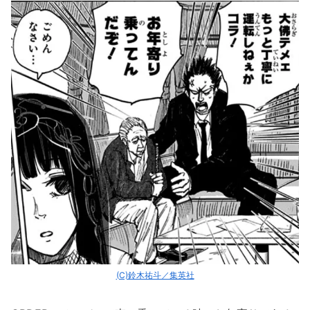
(C)鈴木祐斗／集英社