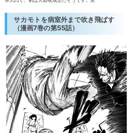
本人曰く、豹は大器晩成型だそうです。笑
サカモトを病室外まで吹き飛ばす
（漫画7巻の第55話）