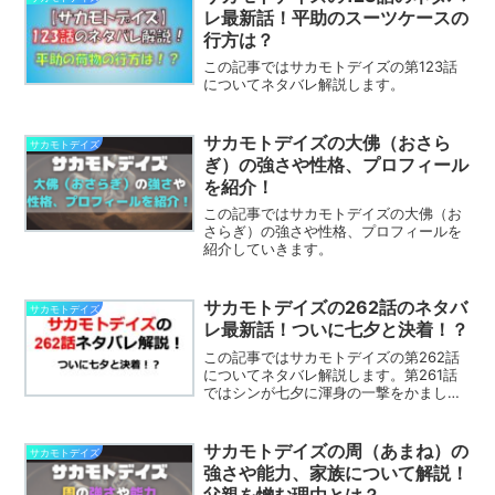
本文が始まります。...
レ最新話！平助のスーツケースの
行方は？
この記事ではサカモトデイズの第123話
についてネタバレ解説します。
サカモトデイズの大佛（おさら
サカモトデイズ
ぎ）の強さや性格、プロフィール
を紹介！
この記事ではサカモトデイズの大佛（お
さらぎ）の強さや性格、プロフィールを
紹介していきます。
サカモトデイズの262話のネタバ
サカモトデイズ
レ最新話！ついに七夕と決着！？
この記事ではサカモトデイズの第262話
についてネタバレ解説します。第261話
ではシンが七夕に渾身の一撃をかましま
した。第262話ではどんな展開になるの
でしょうか。※この記事はサカモトデイズ
のネタバレを含みます目次の後から記事
サカモトデイズの周（あまね）の
サカモトデイズ
の本文が始まりま...
強さや能力、家族について解説！
父親を憎む理由とは？