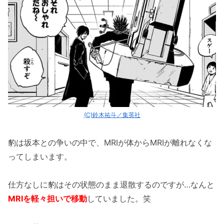
(C)鈴木祐斗／集英社
豹は坂本との争いの中で、MRIが体からMRIが離れなくな
ってしまいます。
仕方なしに豹はその状態のまま退散するのですが…なんと
MRIを軽々担いで移動
していました。笑