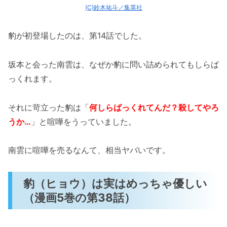
(C)鈴木祐斗／集英社
豹が初登場したのは、第14話でした。
坂本と会った南雲は、なぜか豹に問い詰められてもしらば
っくれます。
それに苛立った豹は「
何しらばっくれてんだ？殺してやろ
うか…
」と喧嘩をうっていました。
南雲に喧嘩を売るなんて、相当ヤバいです。
豹（ヒョウ）は実はめっちゃ優しい
（漫画5巻の第38話）