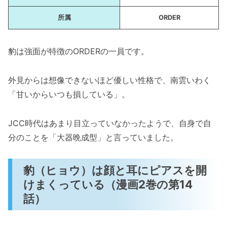
サカモトデイズの豹（ヒョウ）の性格を解
所属
ORDER
説！実はいいヤツ？
豹（ヒョウ）は一見粗暴でヤバい奴（漫画
2巻の第14話）
豹は強面が特徴のORDERの一員です。
豹（ヒョウ）は実はめっちゃ優しい（漫画
5巻の第38話）
外見からは想像できないほど優しい性格で、南雲いわく
「甘いからいつも損している」。
豹（ヒョウ）がサカモトの家族を気遣う
（漫画7巻の第55話）
JCC時代はあまり目立っていなかったようで、自身で自
「サカモトデイズの豹（ヒョウ）の強さや能
分のことを「大器晩成型」と言っていました。
力、性格を解説！怖いけど実はいいヤツ！？」
まとめ
豹（ヒョウ）は顔と耳にピアスを開
けまくっている（漫画2巻の第14
話）