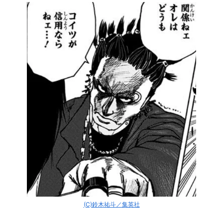
(C)鈴木祐斗／集英社