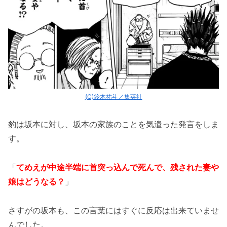
(C)鈴木祐斗／集英社
豹は坂本に対し、坂本の家族のことを気遣った発言をしま
す。
「
てめえが中途半端に首突っ込んで死んで、残された妻や
娘はどうなる？
」
さすがの坂本も、この言葉にはすぐに反応は出来ていませ
んでした。