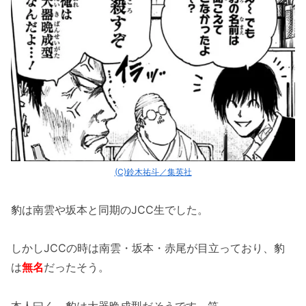
(C)鈴木祐斗／集英社
豹は南雲や坂本と同期のJCC生でした。
しかしJCCの時は南雲・坂本・赤尾が目立っており、豹
は
無名
だったそう。