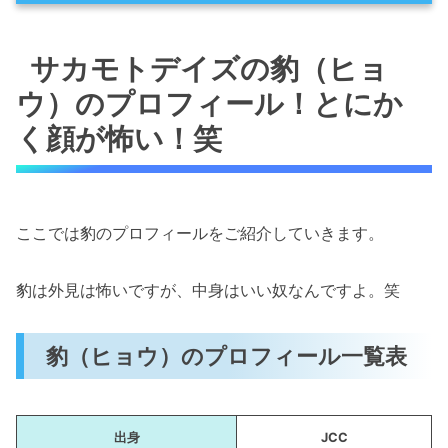
サカモトデイズの豹（ヒョウ）のプロフィー
ル！とにかく顔が怖い！笑
サカモトデイズの豹（ヒョ
豹（ヒョウ）のプロフィール一覧表
ウ）のプロフィール！とにか
豹（ヒョウ）は顔と耳にピアスを開けまく
く顔が怖い！笑
っている（漫画2巻の第14話）
サカモトデイズの豹（ヒョウ）の強さや能力を
解説！
ここでは豹のプロフィールをご紹介していきます。
ソウを瞬殺（漫画5巻の第42話）
豹（ヒョウ）はJCCで全く無名だった笑
豹は外見は怖いですが、中身はいい奴なんですよ。笑
（漫画7巻の第55話）
サカモトを病室外まで吹き飛ばす（漫画7
豹（ヒョウ）のプロフィール一覧表
巻の第55話）
MRIを担いで歩ける人外のパワー（漫画7巻
の第55話）
出身
JCC