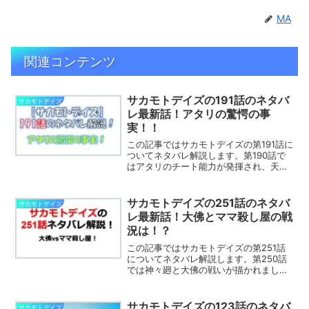
MA
関連コンテンツ
サカモトデイズの191話のネタバ
サカモトデイズ
レ最新話！アタリの驚愕の事
実！！
この記事ではサカモトデイズの第191話に
ついてネタバレ解説します。第190話で
はアタリのチート能力が発揮され、天弓
から一旦逃げました。第191話ではどんな
展開になるのでしょうか。※この記事はサ
カモトデイズのネタバレを含みます目次
サカモトデイズの251話のネタバ
サカモトデイズ
の後から記事...
レ最新話！大佛とママ殺し屋の戦
況は！？
この記事ではサカモトデイズの第251話
についてネタバレ解説します。第250話
では神々廻と大佛の戦いが描かれまし
た。第251話ではどんな展開になるので
しょうか。※この記事はサカモトデイズの
ネタバレを含みます目次の後から記事の
サカモトデイズの123話のネタバ
サカモトデイズ