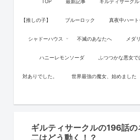
TOP
最新記事
ギルティサークル
【推しの子】
ブルーロック
真夜中ハート
シャドーハウス
不滅のあなたへ
メダ
ハニーレモンソーダ
ふつつかな悪女で
対ありでした。
世界最強の魔女、始めました
ギルティサークルの196話
二はどう動く！？