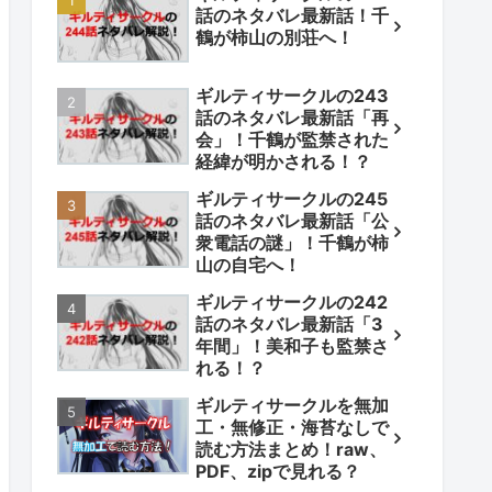
話のネタバレ最新話！千
鶴が柿山の別荘へ！
ギルティサークルの243
話のネタバレ最新話「再
会」！千鶴が監禁された
経緯が明かされる！？
ギルティサークルの245
話のネタバレ最新話「公
衆電話の謎」！千鶴が柿
山の自宅へ！
ギルティサークルの242
話のネタバレ最新話「3
年間」！美和子も監禁さ
れる！？
ギルティサークルを無加
工・無修正・海苔なしで
読む方法まとめ！raw、
PDF、zipで見れる？