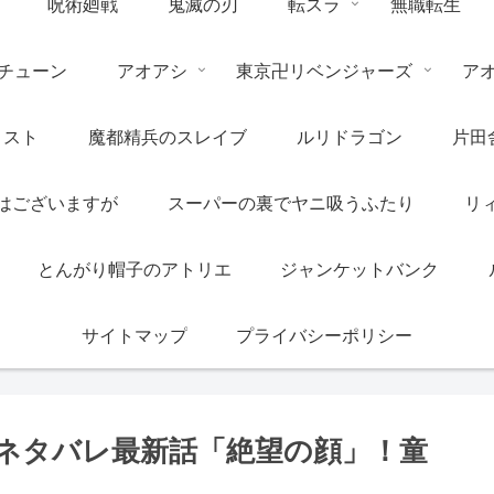
呪術廻戦
鬼滅の刃
転スラ
無職転生
チューン
アオアシ
東京卍リベンジャーズ
ア
リスト
魔都精兵のスレイブ
ルリドラゴン
片田
はございますが
スーパーの裏でヤニ吸うふたり
リ
とんがり帽子のアトリエ
ジャンケットバンク
サイトマップ
プライバシーポリシー
のネタバレ最新話「絶望の顔」！童