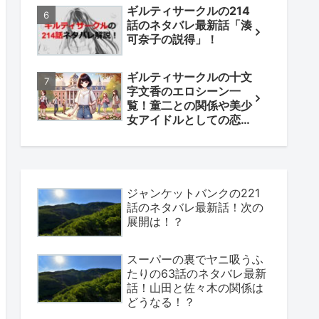
ギルティサークルの214
話のネタバレ最新話「湊
可奈子の説得」！
ギルティサークルの十文
字文香のエロシーン一
覧！童二との関係や美少
女アイドルとしての恋も
解説！
ジャンケットバンクの221
話のネタバレ最新話！次の
展開は！？
スーパーの裏でヤニ吸うふ
たりの63話のネタバレ最新
話！山田と佐々木の関係は
どうなる！？