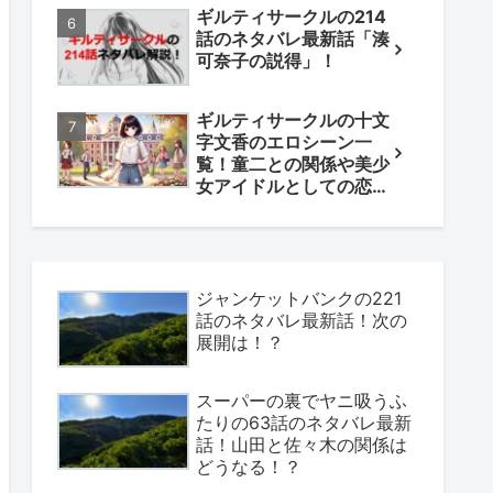
ギルティサークルの214
話のネタバレ最新話「湊
可奈子の説得」！
ギルティサークルの十文
字文香のエロシーン一
覧！童二との関係や美少
女アイドルとしての恋も
解説！
ジャンケットバンクの221
話のネタバレ最新話！次の
展開は！？
スーパーの裏でヤニ吸うふ
たりの63話のネタバレ最新
話！山田と佐々木の関係は
どうなる！？