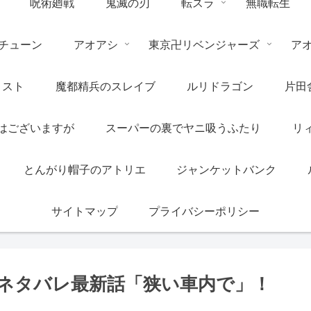
呪術廻戦
鬼滅の刃
転スラ
無職転生
チューン
アオアシ
東京卍リベンジャーズ
ア
リスト
魔都精兵のスレイブ
ルリドラゴン
片田
はございますが
スーパーの裏でヤニ吸うふたり
リ
とんがり帽子のアトリエ
ジャンケットバンク
サイトマップ
プライバシーポリシー
のネタバレ最新話「狭い車内で」！