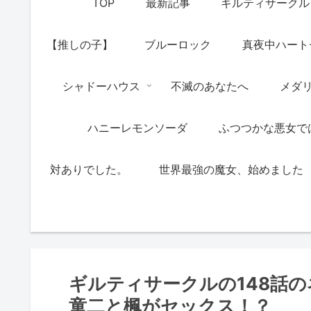
TOP
最新記事
ギルティサークル
【推しの子】
ブルーロック
真夜中ハート
シャドーハウス
不滅のあなたへ
メダ
ハニーレモンソーダ
ふつつかな悪女で
対ありでした。
世界最強の魔女、始めました
ギルティサークルの148話
童二と楓がセックス！？