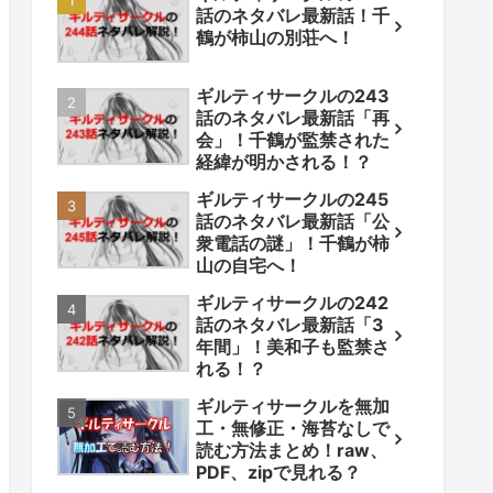
話のネタバレ最新話！千
鶴が柿山の別荘へ！
ギルティサークルの243
話のネタバレ最新話「再
会」！千鶴が監禁された
経緯が明かされる！？
ギルティサークルの245
話のネタバレ最新話「公
衆電話の謎」！千鶴が柿
山の自宅へ！
ギルティサークルの242
話のネタバレ最新話「3
年間」！美和子も監禁さ
れる！？
ギルティサークルを無加
工・無修正・海苔なしで
読む方法まとめ！raw、
PDF、zipで見れる？