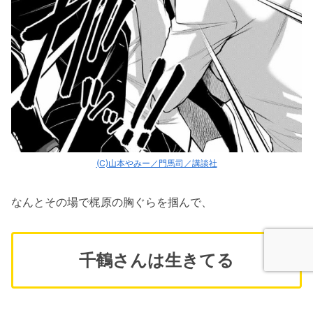
(C)山本やみー／門馬司／講談社
なんとその場で梶原の胸ぐらを掴んで、
千鶴さんは生きてる