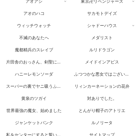
アオアシ
東京卍リベンジャーズ
アオのハコ
サカモトデイズ
ウィッチウォッチ
シャドーハウス
不滅のあなたへ
メダリスト
魔都精兵のスレイブ
ルリドラゴン
片田舎のおっさん、剣聖になる
メイドインアビス
ハニーレモンソーダ
ふつつかな悪女ではございますが
スーパーの裏でヤニ吸うふたり
リィンカーネーションの花弁
黄泉のツガイ
対ありでした。
世界最強の魔女、始めました
とんがり帽子のアトリエ
ジャンケットバンク
ルノリータ
私をセンターにすると誓いますか？
サイトマップ