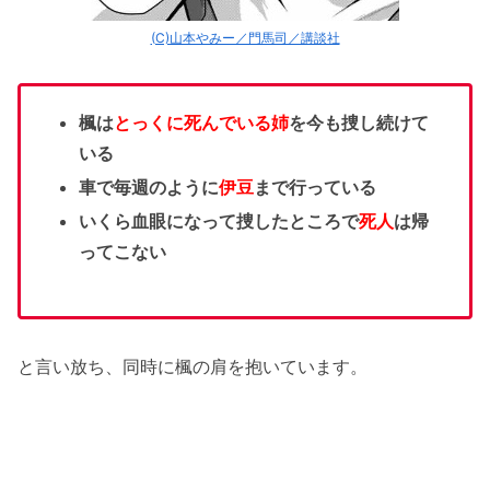
(C)山本やみー／門馬司／講談社
楓は
とっくに死んでいる姉
を今も捜し続けて
いる
車で毎週のように
伊豆
まで行っている
いくら血眼になって捜したところで
死人
は帰
ってこない
と言い放ち、同時に楓の肩を抱いています。