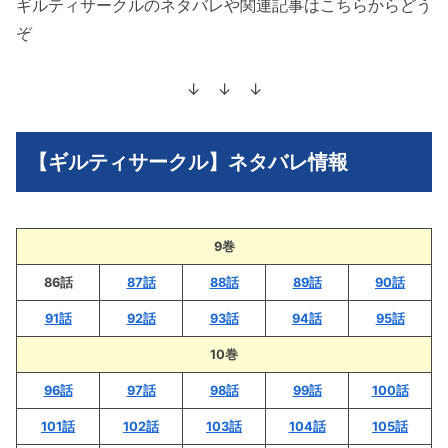
ギルティサークルのネタバレや関連記事はこちらからどう
ぞ
↓ ↓ ↓
【ギルティサークル】ネタバレ情報
9巻
86話
87話
88話
89話
90話
91話
92話
93話
94話
95話
10巻
96話
97話
98話
99話
100話
101話
102話
103話
104話
105話