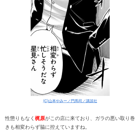
(C)山本やみー／門馬司／講談社
性懲りもなく
梶原
がこの店に来ており、ガラの悪い取り巻
きも相変わらず脇に控えていますね。