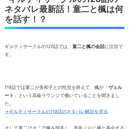
ネタバレ最新話！童二と楓は何
ギルティサークルの120話のネタバレ最新話！
楓は千鶴のことを諦めている？
を話す！？
ギルティサークルの120話のネタバレ最新話！
梶原が楓を指名！
ギルティサークルの120話では、
童二と楓の会話
に注目で
ギルティサークルの120話のネタバレ！千鶴の
す。
死を聞いた童二はどうする！？
ギルティサークルの120話のネタバレ最新話！
童二が梶原に・・
119話では童二が美和子との性交を終えて、楓が「
ヴェル
「ギルティサークルの120話のネタバレ最新
ート
」という高級ラウンジで働いていることを聞きまし
話！童二と楓は何を語る！？」まとめ
た。
→ギルティサークルの119話のネタバレ解説を見る
そして童二はそこで楓を指名し、半年ぶりに楓と再会する