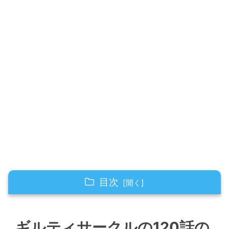
目次
ギルティサークルの120話のネタバレ最新話！
童二と楓は何を話す！？
ギルティサークルの120話の