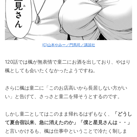
(C)山本やみー／門馬司／講談社
120話では楓が無表情で童二にお酒を出しており、やはり
楓としても会いたくなかったようですね。
さらに楓は童二に「このお店高いから長居しない方がい
い」と告げて、さっさと童二を帰そうとするのです。
しかし童二としてはこのまま帰れるはずもなく、
「どうし
て夏合宿以来、急に消えたのか」「僕と星見さんは・・」
と言いかけるも、楓は仕事中ということで冷たく制しま