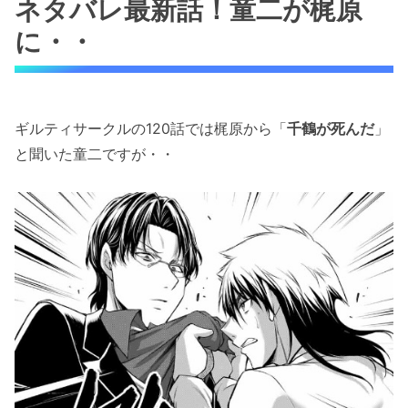
ネタバレ最新話！童二が梶原
に・・
ギルティサークルの120話では梶原から「
千鶴が死んだ
」
と聞いた童二ですが・・