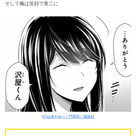
そして楓は笑顔で童二に
(C)山本やみー／門馬司／講談社