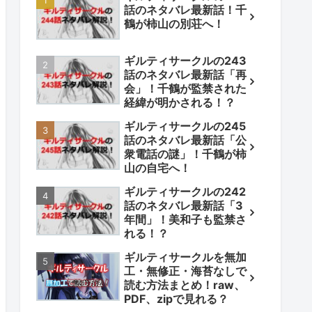
話のネタバレ最新話！千
鶴が柿山の別荘へ！
ギルティサークルの243
話のネタバレ最新話「再
会」！千鶴が監禁された
経緯が明かされる！？
ギルティサークルの245
話のネタバレ最新話「公
衆電話の謎」！千鶴が柿
山の自宅へ！
ギルティサークルの242
話のネタバレ最新話「3
年間」！美和子も監禁さ
れる！？
ギルティサークルを無加
工・無修正・海苔なしで
読む方法まとめ！raw、
PDF、zipで見れる？