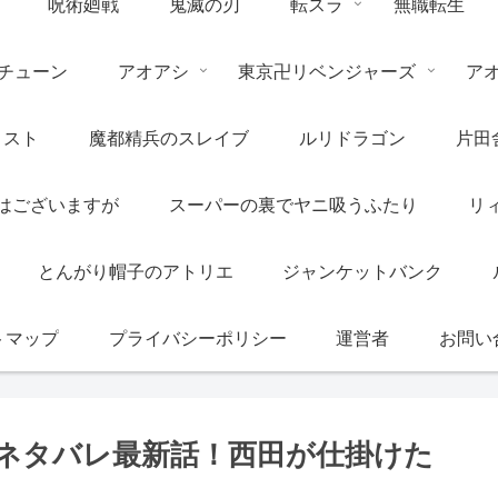
呪術廻戦
鬼滅の刃
転スラ
無職転生
チューン
アオアシ
東京卍リベンジャーズ
ア
リスト
魔都精兵のスレイブ
ルリドラゴン
片田
はございますが
スーパーの裏でヤニ吸うふたり
リ
とんがり帽子のアトリエ
ジャンケットバンク
トマップ
プライバシーポリシー
運営者
お問い
のネタバレ最新話！西田が仕掛けた