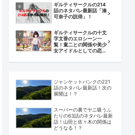
ギルティサークルの214
話のネタバレ最新話「湊
可奈子の説得」！
ギルティサークルの十文
字文香のエロシーン一
覧！童二との関係や美少
女アイドルとしての恋も
解説！
ジャンケットバンクの221
話のネタバレ最新話！次の
展開は！？
スーパーの裏でヤニ吸うふ
たりの63話のネタバレ最新
話！山田と佐々木の関係は
どうなる！？