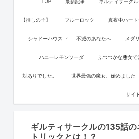
TOP
最新記事
ギルティサークル
【推しの子】
ブルーロック
真夜中ハート
シャドーハウス
不滅のあなたへ
メダ
ハニーレモンソーダ
ふつつかな悪女で
対ありでした。
世界最強の魔女、始めました
サイ
ギルティサークルの135話
トリックとは！？