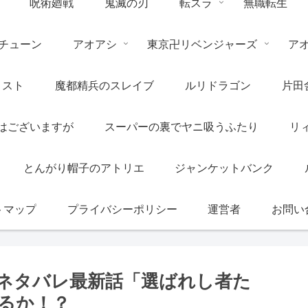
呪術廻戦
鬼滅の刃
転スラ
無職転生
チューン
アオアシ
東京卍リベンジャーズ
ア
リスト
魔都精兵のスレイブ
ルリドラゴン
片田
はございますが
スーパーの裏でヤニ吸うふたり
リ
とんがり帽子のアトリエ
ジャンケットバンク
トマップ
プライバシーポリシー
運営者
お問い
のネタバレ最新話「選ばれし者た
るか！？