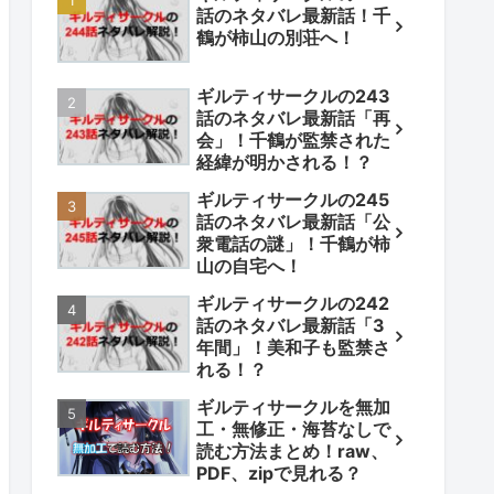
話のネタバレ最新話！千
鶴が柿山の別荘へ！
ギルティサークルの243
話のネタバレ最新話「再
会」！千鶴が監禁された
経緯が明かされる！？
ギルティサークルの245
話のネタバレ最新話「公
衆電話の謎」！千鶴が柿
山の自宅へ！
ギルティサークルの242
話のネタバレ最新話「3
年間」！美和子も監禁さ
れる！？
ギルティサークルを無加
工・無修正・海苔なしで
読む方法まとめ！raw、
PDF、zipで見れる？