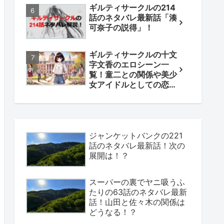
ギルティサークルの214
話のネタバレ最新話「湊
可奈子の説得」！
ギルティサークルの十文
字文香のエロシーン一
覧！童二との関係や美少
女アイドルとしての恋も
解説！
ジャンケットバンクの221
話のネタバレ最新話！次の
展開は！？
スーパーの裏でヤニ吸うふ
たりの63話のネタバレ最新
話！山田と佐々木の関係は
どうなる！？