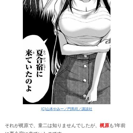
(C)山本やみー／門馬司／講談社
それが梶原で、童二は知りませんでしたが、
梶原
も1年前