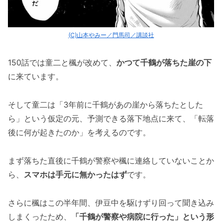
(C)山本やみー／門馬司／講談社
150話では童二と楓が改めて、
かつて千鶴が落ちた崖の下
に来ています。
そして童二は「3年前に千鶴があの崖から落ちたとした
ら」という仮定の元、予測できる落下地点に来て、「転落
後に何が起きたのか」を考えるのです。
まず落ちた直後に千鶴が警察や楓に連絡していないことか
ら、
スマホは手元に無かったはず
です。
さらに楓はこの半年間、伊豆中を駆けずり回って聞き込み
しまくったため、
「千鶴が警察や病院に行った」という形