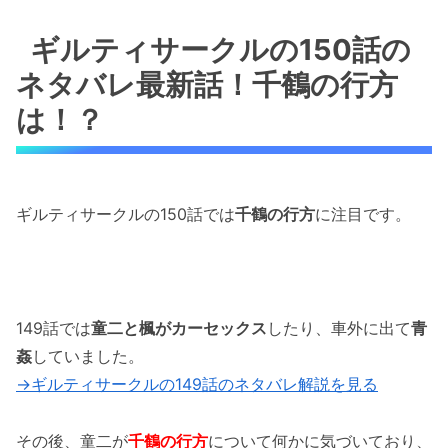
ギルティサークルの150話のネタバレ最新話！
千鶴の行方は！？
ギルティサークルの150話の
ネタバレ最新話！千鶴の行方
ギルティサークルの150話のネタバレ最新話！
千鶴を連れ去ったのは誰！？
は！？
ギルティサークルの150話のネタバレ最新話！
楓の次の一手は！？
ギルティサークルの150話では
千鶴の行方
に注目です。
「ギルティサークルの150話のネタバレ最新話
「導きだされる容疑者」！千鶴を連れ去ったの
は誰！？」まとめ
149話では
童二と楓がカーセックス
したり、車外に出て
青
姦
していました。
→ギルティサークルの149話のネタバレ解説を見る
その後、童二が
千鶴の行方
について何かに気づいており、