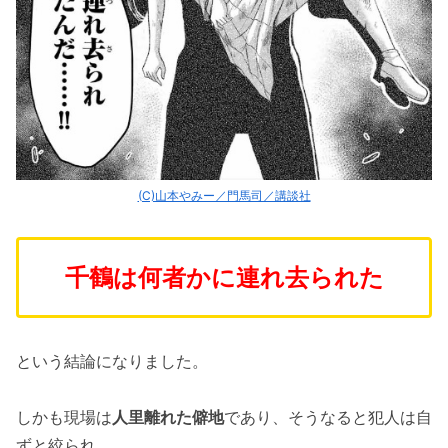
(C)山本やみー／門馬司／講談社
千鶴は何者かに連れ去られた
という結論になりました。
しかも現場は
人里離れた僻地
であり、そうなると犯人は自
ずと絞られ、