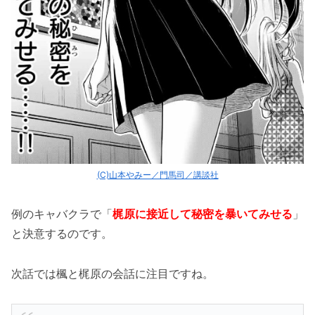
(C)山本やみー／門馬司／講談社
例のキャバクラで「
梶原に接近して秘密を暴いてみせる
」
と決意するのです。
次話では楓と梶原の会話に注目ですね。