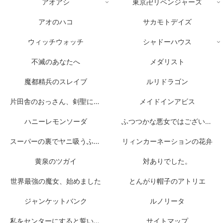
アオアシ
東京卍リベンジャーズ
アオのハコ
サカモトデイズ
ウィッチウォッチ
シャドーハウス
不滅のあなたへ
メダリスト
魔都精兵のスレイブ
ルリドラゴン
片田舎のおっさん、剣聖になる
メイドインアビス
ハニーレモンソーダ
ふつつかな悪女ではございますが
スーパーの裏でヤニ吸うふたり
リィンカーネーションの花弁
黄泉のツガイ
対ありでした。
世界最強の魔女、始めました
とんがり帽子のアトリエ
ジャンケットバンク
ルノリータ
私をセンターにすると誓いますか？
サイトマップ