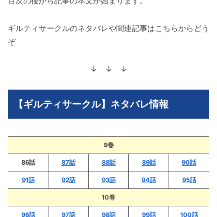
目次の後から記事の本文が始まります。
ギルティサークルのネタバレや関連記事はこちらからどう
ぞ
↓ ↓ ↓
【ギルティサークル】ネタバレ情報
9巻
86話
87話
88話
89話
90話
91話
92話
93話
94話
95話
10巻
96話
97話
98話
99話
100話