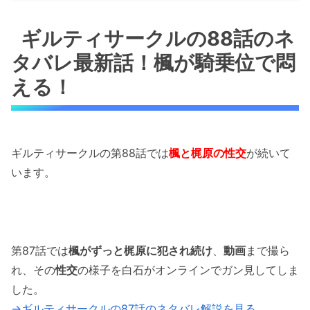
ギルティサークルの88話のネタバレ最新話！楓
が騎乗位で悶える！
ギルティサークルの88話のネ
タバレ最新話！楓が騎乗位で悶
ギルティサークルの88話のネタバレ最新話！残
り時間5分！
える！
ギルティサークルの88話のネタバレ最新話！楓
が快楽堕ち！
ギルティサークルの第88話では
楓と梶原の性交
が続いて
ギルティサークルの88話のネタバレ最新話！梶
います。
原に意外な性癖が！笑
ギルティサークルの88話のネタバレ最新話！最
後は中に！
第87話では
楓がずっと梶原に犯され続け
、
動画
まで撮ら
「ギルティサークルの88話のネタバレ最新話！
れ、その
性交
の様子を白石がオンラインでガン見してしま
楓が勝利！」まとめ
した。
→ギルティサークルの87話のネタバレ解説を見る