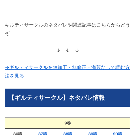
ギルティサークルのネタバレや関連記事はこちらからどう
ぞ
↓ ↓ ↓
→ギルティサークルを無加工・無修正・海苔なしで読む方
法を見る
【ギルティサークル】ネタバレ情報
9巻
86話
87話
88話
89話
90話