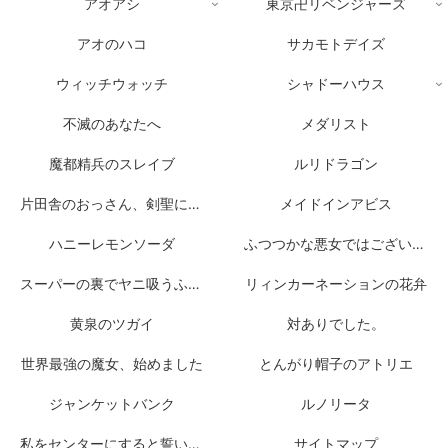
アオアシ
東京卍リベンジャーズ
アオのハコ
サカモトデイズ
ウィッチウォッチ
シャドーハウス
不滅のあなたへ
メダリスト
魔都精兵のスレイブ
ルリドラゴン
片田舎のおっさん、剣聖になる
メイドインアビス
ハニーレモンソーダ
ふつつかな悪女ではございますが
スーパーの裏でヤニ吸うふたり
リィンカーネーションの花弁
黄泉のツガイ
対ありでした。
世界最強の魔女、始めました
とんがり帽子のアトリエ
ジャンケットバンク
ルノリータ
私をセンターにすると誓いますか？
サイトマップ