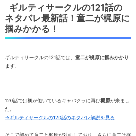
童二が梶原に掴みかかる！
ギルティサークルの121話の
ネタバレ最新話！童二が梶原に
ギルティサークルの121話のネタバレ最新話！
美和子と柿山教授のただならぬ関係！笑
掴みかかる！
ギルティサークルの121話のネタバレ最新話！
文香が柿山と接触！？
ギルティサークルの121話では、
童二が梶原に掴みかかり
ギルティサークルの121話のネタバレ！柿山が
ます
。
文香のシャワーシーンを妄想して暴走！笑
ギルティサークルの121話のネタバレ最新話！
柿山が文香の部屋に侵入！？
120話では楓が働いているキャバクラに再び
梶原
が来まし
「ギルティサークルの121話のネタバレ最新
た。
話！柿山が文香をストーキング！？」まとめ
→ギルティサークルの120話のネタバレ解説を見る
そこで初めて童二と梶原が対面しており、さらに童二は梶