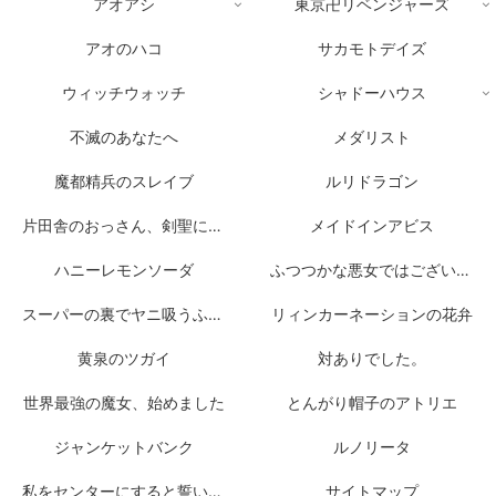
アオアシ
東京卍リベンジャーズ
アオのハコ
サカモトデイズ
ウィッチウォッチ
シャドーハウス
不滅のあなたへ
メダリスト
魔都精兵のスレイブ
ルリドラゴン
片田舎のおっさん、剣聖になる
メイドインアビス
ハニーレモンソーダ
ふつつかな悪女ではございますが
スーパーの裏でヤニ吸うふたり
リィンカーネーションの花弁
黄泉のツガイ
対ありでした。
世界最強の魔女、始めました
とんがり帽子のアトリエ
ジャンケットバンク
ルノリータ
私をセンターにすると誓いますか？
サイトマップ