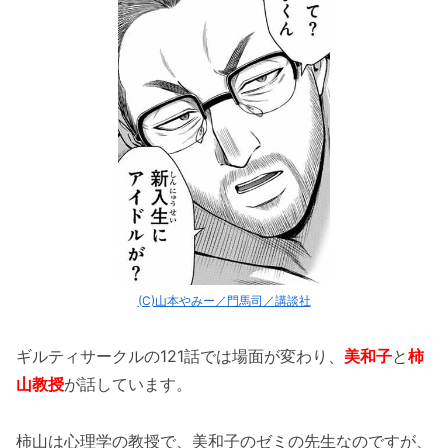
(C)山本やみー／門馬司／講談社
ギルティサークルの121話では場面が変わり、
美和子
と
柿
山教授
が話しています。
柿山は心理学の教授で、美和子のゼミの先生なのですが、