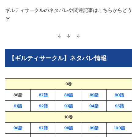
ギルティサークルのネタバレや関連記事はこちらからどう
ぞ
↓ ↓ ↓
【ギルティサークル】ネタバレ情報
9巻
86話
87話
88話
89話
90話
91話
92話
93話
94話
95話
10巻
96話
97話
98話
99話
100話