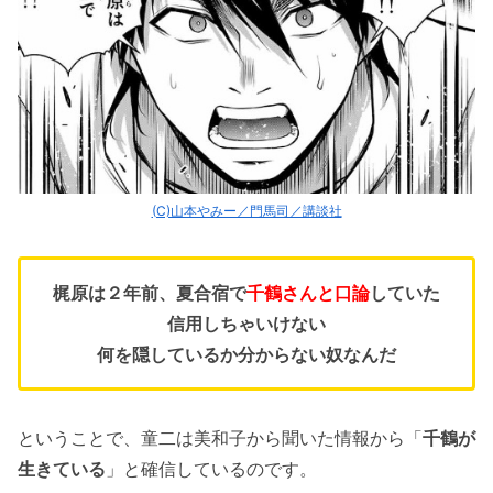
(C)山本やみー／門馬司／講談社
梶原は２年前、夏合宿で
千鶴さんと口論
していた
信用しちゃいけない
何を隠しているか分からない奴なんだ
ということで、童二は美和子から聞いた情報から「
千鶴が
生きている
」と確信しているのです。