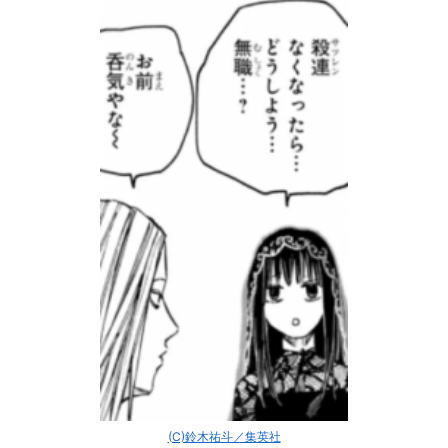
(C)鈴木祐斗／集英社