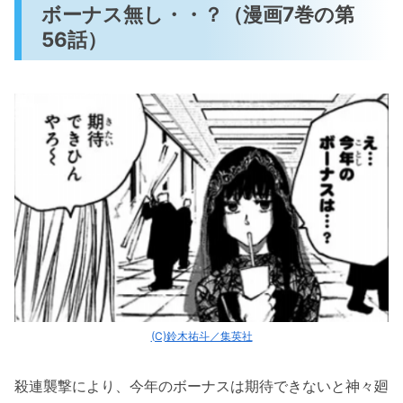
ボーナス無し・・？（漫画7巻の第
56話）
(C)鈴木祐斗／集英社
殺連襲撃により、今年のボーナスは期待できないと神々廻