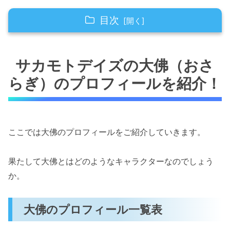
目次
サカモトデイズの大佛（おさらぎ）のプロフィ
ールを紹介！
サカモトデイズの大佛（おさ
大佛のプロフィール一覧表
らぎ）のプロフィールを紹介！
大佛は殺し屋らしからぬ可愛さ
大佛はいつも喪服姿（漫画4巻の第26話）
大佛は新人のORDER（漫画4巻の第27話）
ここでは大佛のプロフィールをご紹介していきます。
大佛は農家育ち？（漫画9巻の第77話）
果たして大佛とはどのようなキャラクターなのでしょう
サカモトデイズの大佛（おさらぎ）のかわいい
か。
シーン一覧！
大佛が殺ると散らかる（漫画4巻の第26
話）
大佛のプロフィール一覧表
「くまさんみたい・・」（漫画4巻の第27