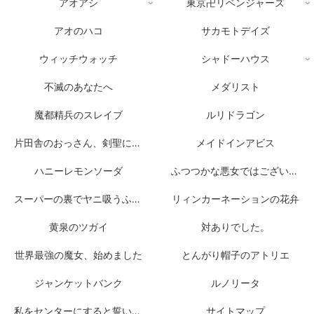
アオアシ
東京卍リベンジャーズ
アオのハコ
サカモトデイズ
ウィッチウォッチ
シャドーハウス
不滅のあなたへ
メダリスト
魔都精兵のスレイブ
ルリドラゴン
片田舎のおっさん、剣聖になる
メイドインアビス
ハニーレモンソーダ
ふつつかな悪女ではございますが
スーパーの裏でヤニ吸うふたり
リィンカーネーションの花弁
黄泉のツガイ
対ありでした。
世界最強の魔女、始めました
とんがり帽子のアトリエ
ジャンケットバンク
ルノリータ
私をセンターにすると誓いますか？
サイトマップ