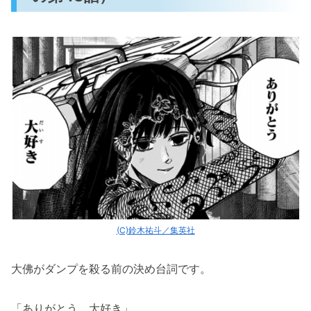
(C)鈴木祐斗／集英社
大佛がダンプを殺る前の決め台詞です。
「ありがとう 大好き」