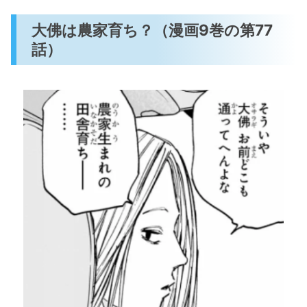
大佛は農家育ち？（漫画9巻の第77
話）