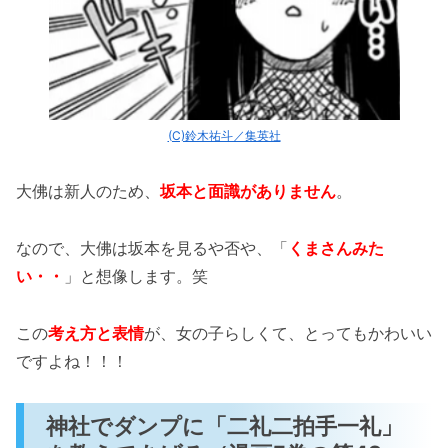
(C)鈴木祐斗／集英社
大佛は新人のため、
坂本と面識がありません
。
なので、大佛は坂本を見るや否や、「
くまさんみた
い・・
」と想像します。笑
この
考え方と表情
が、女の子らしくて、とってもかわいい
ですよね！！！
神社でダンプに「二礼二拍手一礼」