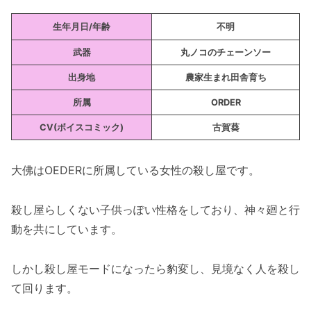
話）
生年月日/年齢
不明
神社でダンプに「二礼二拍手一礼」を教え
てあげる（漫画5巻の第42話）
武器
丸ノコのチェーンソー
「ありがとう。大好き」（漫画6巻の第43
出身地
農家生まれ田舎育ち
話）
所属
ORDER
「家壊されるとむかつくね・・」（漫画7
CV(ボイスコミック)
古賀葵
巻の第56話）
ボーナス無し・・？（漫画7巻の第56話）
大佛はOEDERに所属している女性の殺し屋です。
「神々廻さん5円貸して・・」（漫画9巻の
第73話）
殺し屋らしくない子供っぽい性格をしており、神々廻と行
「殺連なくなったらどうしよう。無職？」
動を共にしています。
（漫画9巻の第73話）
「神々廻さん・・なんで置いてった
しかし殺し屋モードになったら豹変し、見境なく人を殺し
の・・？」（漫画9巻の第78話）
て回ります。
めっちゃ食う大佛（漫画9巻の第79話）