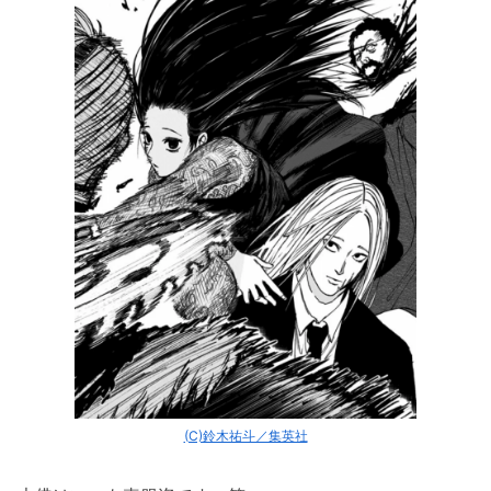
(C)鈴木祐斗／集英社