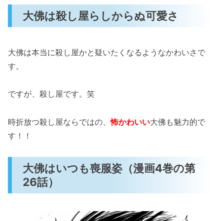
「終わったら、お豆腐食べたい・・」（漫
大佛は殺し屋らしからぬ可愛さ
画11巻の第96話）
「普通の人は幸せに生きてく権利がある」
（漫画12巻の第98話）
大佛は本当に殺し屋かと疑いたくなるようなかわいさで
す。
サカモトデイズの大佛（おさらぎ）はかわいい
上にめちゃくちゃ強い！
ですが、殺し屋です。笑
大佛の武器は丸ノコ（漫画4巻の第26話）
神社の鳥居ごとダンプを殺す（漫画5巻の
時折放つ殺し屋ならではの、
怖かわいい
大佛も魅力的で
第43話）
す！！
丸ノコでトレーラーをぶった切る（漫画9
巻の第78話）
大佛はいつも喪服姿（漫画4巻の第
芸姑を余裕で撃破（漫画12巻の第98話）
26話）
「サカモトデイズの大佛（おさらぎ）がかわい
い！作中の登場シーンも紹介！」まとめ