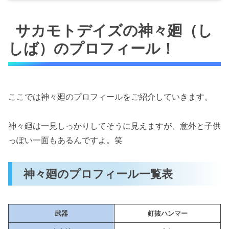
サカモトデイズの神々廻（ししば）のプロフィ
ール！
サカモトデイズの神々廻（し
神々廻のプロフィール一覧表
しば）のプロフィール！
神々廻はORDERの一員（漫画2巻の第14
話）
神々廻は関西弁で冷静な性格
ここでは神々廻のプロフィールをご紹介していきます。
神々廻は玉ねぎが絡むとご乱心（漫画2巻
の第14話＆5巻の42話）
神々廻は一見しっかりしてそうに見えますが、意外と子供
サカモトデイズの神々廻（ししば）の強さや武
っぽい一面もあるんですよ。笑
器、戦闘スタイルを解説！
神々廻の武器は釘抜きハンマー（漫画4巻
神々廻のプロフィール一覧表
の26話）
釘抜きハンマーでマシンガンの銃弾を弾く
（漫画9巻の78話）
武器
釘抜ハンマー