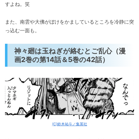
すよね。笑
また、南雲や大佛がぼけをかましているところを冷静に突
っ込む一面も。
神々廻は玉ねぎが絡むとご乱心（漫
画2巻の第14話＆5巻の42話）
(C)鈴木祐斗／集英社