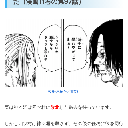
た（漫画11巻の第97話）
(C)鈴木祐斗／集英社
実は神々廻は四ツ村に
敗北
した過去を持っています。
しかし四ツ村は神々廻を殺さず、その後の任務に彼を同行