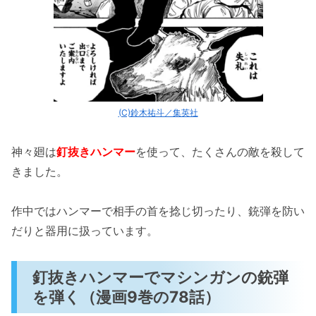
(C)鈴木祐斗／集英社
神々廻は
釘抜きハンマー
を使って、たくさんの敵を殺して
きました。
作中ではハンマーで相手の首を捻じ切ったり、銃弾を防い
だりと器用に扱っています。
釘抜きハンマーでマシンガンの銃弾
を弾く（漫画9巻の78話）