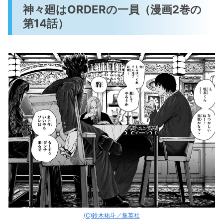
神々廻はORDERの一員（漫画2巻の
第14話）
(C)鈴木祐斗／集英社