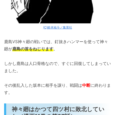
(C)鈴木祐斗／集英社
鹿島VS神々廻の戦いでは、釘抜きハンマーを使って神々
廻が
鹿島の首をねじります
。
しかし鹿島は人口骨格なので、すぐに回復してしまってい
ました。
その後乱入した坂本に相手を譲り、戦闘は
中断
に終わりま
す。
神々廻はかつて四ツ村に敗北してい