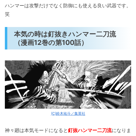
ハンマーは攻撃だけでなく防御にも使える良い武器です。
笑
本気の時は釘抜きハンマー二刀流
（漫画12巻の第100話）
(C)鈴木祐斗／集英社
神々廻は本気モードになると
釘抜ハンマー二刀流
になりま