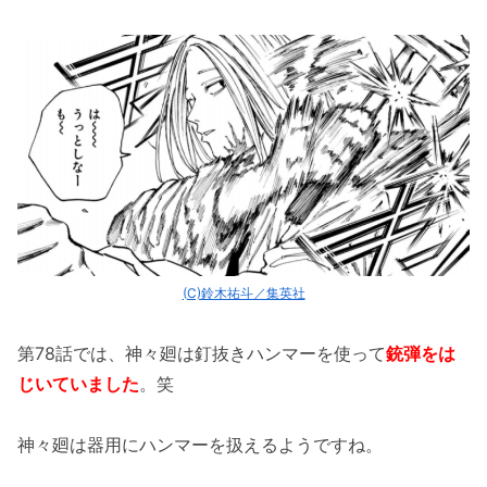
(C)鈴木祐斗／集英社
第78話では、神々廻は釘抜きハンマーを使って
銃弾をは
じいていました
。笑
神々廻は器用にハンマーを扱えるようですね。