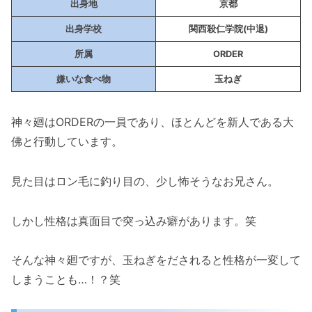
本気の時は釘抜きハンマー二刀流（漫画12
出身地
京都
巻の第100話）
出身学校
関西殺仁学院(中退)
サカモトデイズの神々廻（ししば）の戦績！
所属
ORDER
鹿島の首をねじる（漫画4巻の第26話）
嫌いな食べ物
玉ねぎ
神々廻はかつて四ツ村に敗北していた（漫
画11巻の第97話）
神々廻はORDERの一員であり、ほとんどを新人である大
四ツ村の妻・慈乃に後ろを取られる（漫画
佛と行動しています。
12巻の第99話）
過去に神々廻が四ツ村の刺客となる（漫画
見た目はロン毛に釣り目の、少し怖そうなお兄さん。
12巻の第100話）
神々廻が四ツ村を撃破（漫画12巻の第100
しかし性格は真面目で突っ込み癖があります。笑
話）
そんな神々廻ですが、玉ねぎをだされると性格が一変して
「サカモトデイズの神々廻（ししば）の強さや
しまうことも…！？笑
性格、プロフィールを紹介！」まとめ