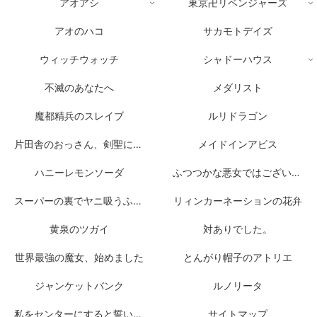
アオアシ
東京卍リベンジャーズ
アオのハコ
サカモトデイズ
ウィッチウォッチ
シャドーハウス
不滅のあなたへ
メダリスト
魔都精兵のスレイブ
ルリドラゴン
片田舎のおっさん、剣聖になる
メイドインアビス
ハニーレモンソーダ
ふつつかな悪女ではございますが
スーパーの裏でヤニ吸うふたり
リィンカーネーションの花弁
黄泉のツガイ
対ありでした。
世界最強の魔女、始めました
とんがり帽子のアトリエ
ジャンケットバンク
ルノリータ
私をセンターにすると誓いますか？
サイトマップ