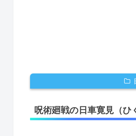
呪術廻戦の日車寛見（ひぐるまひろ
呪術廻戦の日車寛見（ひ
呪術廻戦の日車寛見（ひぐるまひろ
裁判を模した術式
「ジャッジマン」を召喚する