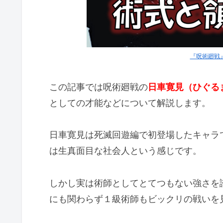
『呪術廻戦』
この記事では呪術廻戦の
日車寛見（ひぐる
としての才能などについて解説します。
日車寛見は死滅回遊編で初登場したキャラ
は生真面目な社会人という感じです。
しかし実は術師としてとてつもない強さを
にも関わらず１級術師もビックリの戦いを