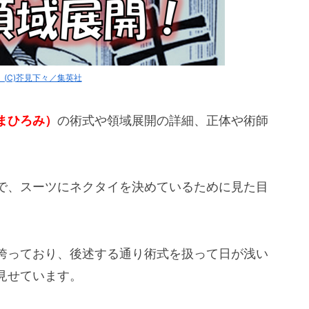
(C)芥見下々／集英社
まひろみ）
の術式や領域展開の詳細、正体や術師
で、スーツにネクタイを決めているために見た目
誇っており、後述する通り術式を扱って日が浅い
見せています。