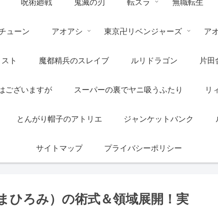
呪術廻戦
鬼滅の刃
転スラ
無職転生
チューン
アオアシ
東京卍リベンジャーズ
ア
リスト
魔都精兵のスレイブ
ルリドラゴン
片田
はございますが
スーパーの裏でヤニ吸うふたり
リ
とんがり帽子のアトリエ
ジャンケットバンク
サイトマップ
プライバシーポリシー
まひろみ）の術式＆領域展開！実