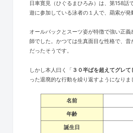
日車寛見（ひぐるまひろみ）は、第158話
木槌（ガベル）型の呪具を扱う
遊に参加している泳者の１人で、羂索が発
呪術廻戦の日車寛見の領域展開「誅
オールバックとスーツ姿が特徴で強い正義
呪術廻戦の日車寛見（ひぐるまひろ
師でした。かつては生真面目な性格で、昔
才能がヤバい！
だったそうです。
日車寛見は術師になって日が浅
日車寛見が虎杖悠仁を相手に圧
しかし本人曰く「
３０半ばを超えてグレて
日車寛見の術師としての才能は
った退廃的な行動を繰り返すようになりま
呪術廻戦の日車寛見（ひぐるまひろ
名前
日車寛見は元国選弁護人
日車寛見はとても苦労人
年齢
日車寛見を変えるきっかけとな
誕生日