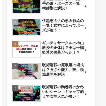
手の形・ポーズの一覧！
術師別に解説！
伏黒恵の手の形＆影絵の
一覧！式神によってポー
ズが違う！
ギルティサークルの柿山
教授の正体は？実は千鶴
監禁の黒幕だった！？
呪術廻戦の庵歌姫の術式
は？強さや能力、技、領
域展開を解説
呪術廻戦の狗巻棘のかわ
いいシーン！ギャップ萌
えで女性人気が凄い！