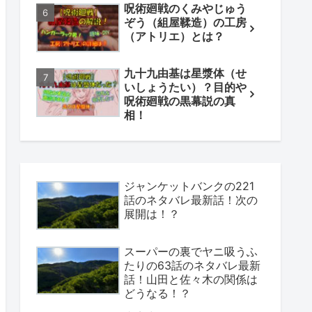
呪術廻戦のくみやじゅう
ぞう（組屋鞣造）の工房
（アトリエ）とは？
九十九由基は星漿体（せ
いしょうたい）？目的や
呪術廻戦の黒幕説の真
相！
ジャンケットバンクの221
話のネタバレ最新話！次の
展開は！？
スーパーの裏でヤニ吸うふ
たりの63話のネタバレ最新
話！山田と佐々木の関係は
どうなる！？