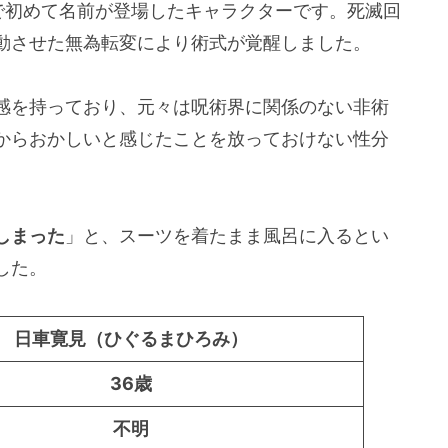
で初めて名前が登場したキャラクターです。死滅回
動させた無為転変により術式が覚醒しました。
伏賜死（ちょうぶくしし）」！
感を持っており、元々は呪術界に関係のない非術
み）の強さは特級術師レベル？呪術師としての
からおかしいと感じたことを放っておけない性分
い
倒！
しまった
」と、スーツを着たまま風呂に入るとい
作中随一？
した。
み）は呪術師の経験無し！元々は国選弁護人！
日車寛見（ひぐるまひろみ）
36歳
った事件とは？
不明