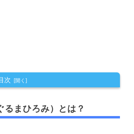
目次
み）とは？
ぐるまひろみ）とは？
み）の術式の解説！