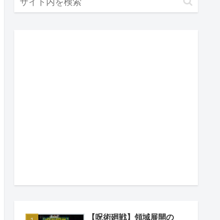
【呪術廻戦】領域展開の