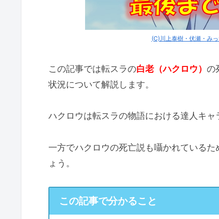
(C)川上泰樹・伏瀬・み
この記事では転スラの
白老（ハクロウ）
の
状況について解説します。
ハクロウは転スラの物語における達人キャ
一方でハクロウの死亡説も囁かれているた
ょう。
この記事で分かること