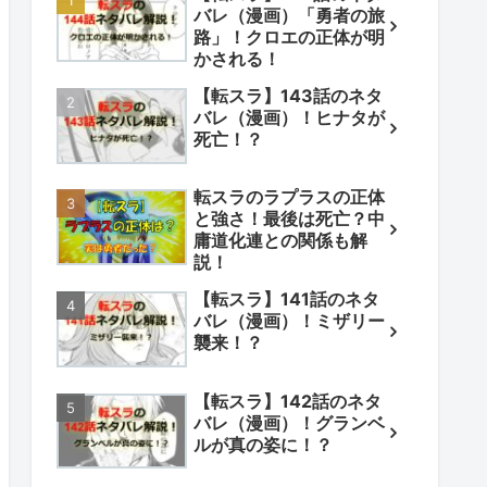
バレ（漫画）「勇者の旅
路」！クロエの正体が明
かされる！
【転スラ】143話のネタ
バレ（漫画）！ヒナタが
死亡！？
転スラのラプラスの正体
と強さ！最後は死亡？中
庸道化連との関係も解
説！
【転スラ】141話のネタ
バレ（漫画）！ミザリー
襲来！？
【転スラ】142話のネタ
バレ（漫画）！グランベ
ルが真の姿に！？