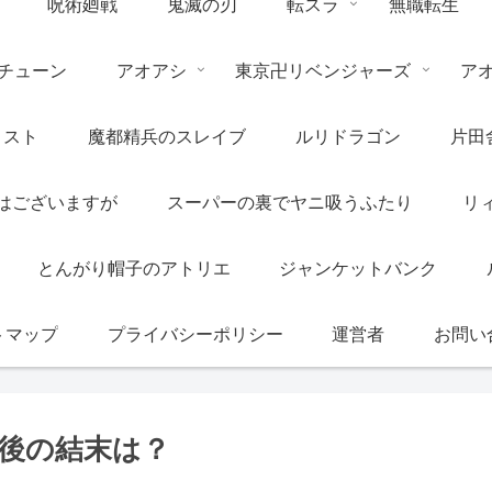
呪術廻戦
鬼滅の刃
転スラ
無職転生
チューン
アオアシ
東京卍リベンジャーズ
ア
リスト
魔都精兵のスレイブ
ルリドラゴン
片田
はございますが
スーパーの裏でヤニ吸うふたり
リ
とんがり帽子のアトリエ
ジャンケットバンク
トマップ
プライバシーポリシー
運営者
お問い
後の結末は？