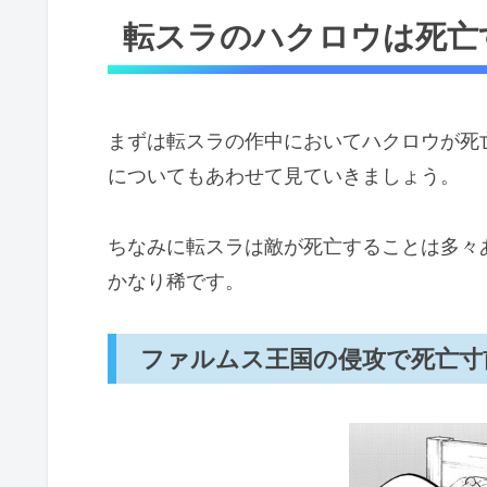
転スラのハクロウは死亡
ファルムス王国の侵攻で死亡寸
武闘大会のシオン戦で危うく死
物語後半は戦闘員よりも指導者
まずは転スラの作中においてハクロウが死
転スラのハクロウの最後の結末は？死
についてもあわせて見ていきましょう。
「転スラのハクロウが死亡？最後の
ちなみに転スラは敵が死亡することは多々
かなり稀です。
ファルムス王国の侵攻で死亡寸