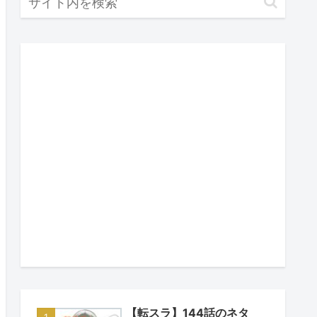
【転スラ】144話のネタ