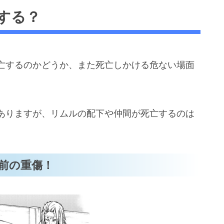
する？
前の重傷！
亡？
に
亡するのかどうか、また死亡しかける危ない場面
亡/生存？
結末は？」まとめ
ありますが、リムルの配下や仲間が死亡するのは
前の重傷！