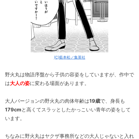
(C)藍本松／集英社
野火丸は物語序盤から子供の容姿をしていますが、作中で
は
大人の姿
に変わる場面があります。
大人バージョンの野火丸の肉体年齢は
19歳
で、身長も
179cm
と高くてスラッとしたかっこいい青年の姿をして
います。
ちなみに野火丸はヤクザ事務所などの大人じゃないと入れ