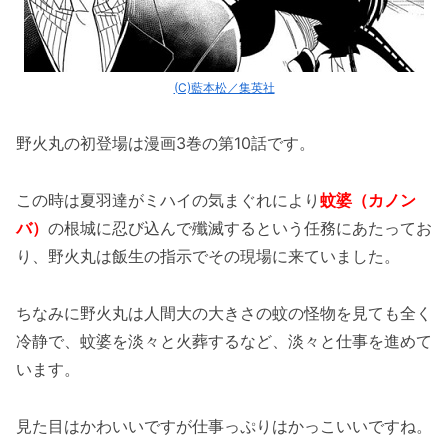
(C)藍本松／集英社
野火丸の初登場は漫画3巻の第10話です。
この時は夏羽達がミハイの気まぐれにより
蚊婆（カノン
バ）
の根城に忍び込んで殲滅するという任務にあたってお
り、野火丸は飯生の指示でその現場に来ていました。
ちなみに野火丸は人間大の大きさの蚊の怪物を見ても全く
冷静で、蚊婆を淡々と火葬するなど、淡々と仕事を進めて
います。
見た目はかわいいですが仕事っぷりはかっこいいですね。