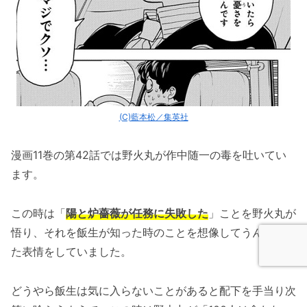
(C)藍本松／集英社
漫画11巻の第42話では野火丸が作中随一の毒を吐いてい
ます。
この時は「
陽と炉薔薇が任務に失敗した
」ことを野火丸が
悟り、それを飯生が知った時のことを想像してうんざいし
た表情をしていました。
どうやら飯生は気に入らないことがあると配下を手当り次