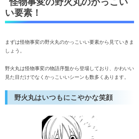
怪物事変の野火丸のかっこい
野火丸はいつもにこやかな笑顔
野火丸はいつも沈着冷静
い要素！
野火丸は実は強い
野火丸の見た目はかわいい少年
野火丸の大人バージョンがかっこいい
まずは怪物事変の野火丸のかっこいい要素から見ていきま
しょう。
怪物事変の野火丸のかっこいいシーン！セリフ
や名言も紹介！
野火丸は怪物事変の物語序盤から登場しており、かわいい
野火丸の初登場（3巻の第10話）
見た目だけでなくかっこいいシーンも数多くあります。
「短い寄り道でしたね。楽しめました？」
（4巻の第14話）
野火丸はいつもにこやかな笑顔
「ぶっ殺しま～す」（5巻の第16話）
随所で口が悪い（6巻の第21話）
腕を「新調」（7巻の第27話）
飯生（いなり）への本音がダダ漏れ（11巻
の第42話）