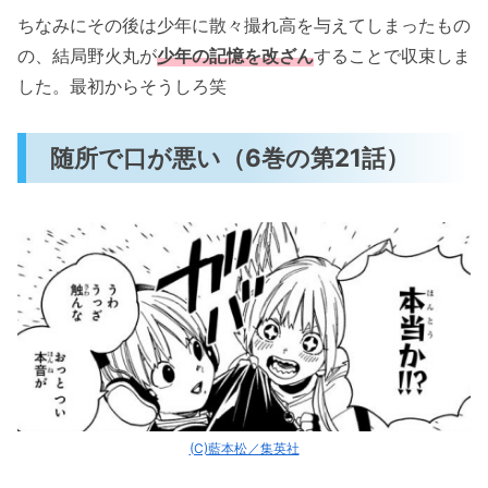
ちなみにその後は少年に散々撮れ高を与えてしまったもの
の、結局野火丸が
少年の記憶を改ざん
することで収束しま
した。最初からそうしろ笑
随所で口が悪い（6巻の第21話）
(C)藍本松／集英社