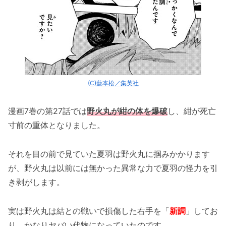
(C)藍本松／集英社
漫画7巻の第27話では
野火丸が紺の体を爆破
し、紺が死亡
寸前の重体となりました。
それを目の前で見ていた夏羽は野火丸に掴みかかります
が、野火丸は以前には無かった異常な力で夏羽の怪力を引
き剥がします。
実は野火丸は結との戦いで損傷した右手を「
新調
」してお
り、かなりヤバい代物になっていたのです。