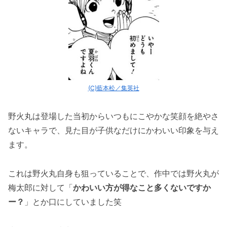
狐の野火丸が鬼族を一蹴（11巻の第43話）
たまに見せるシリアスな表情（13巻の第48
話）
死ぬほど嘘つき笑（14巻の第52話）
怪物事変の野火丸はかっこいいけど性格は腹黒
(C)藍本松／集英社
い？
野火丸はいつも笑っていて何考えてるか分
野火丸は登場した当初からいつもにこやかな笑顔を絶やさ
からない
ないキャラで、見た目が子供なだけにかわいい印象を与え
野火丸がたまに見せる腹黒い表情とセリフ
ます。
飯生（いなり）のことが嫌い＆憎んでい
る？
これは野火丸自身も狙っていることで、作中では野火丸が
怪物事変の野火丸はアニメ版でもかっこいい＆
梅太郎に対して「
かわいい方が得なこと多くないですか
イケメン！
ー？
」とか口にしていました笑
「怪物事変の野火丸がかっこいい！漫画もアニ