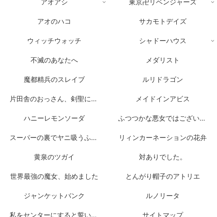
アオアシ
東京卍リベンジャーズ
アオのハコ
サカモトデイズ
ウィッチウォッチ
シャドーハウス
不滅のあなたへ
メダリスト
魔都精兵のスレイブ
ルリドラゴン
片田舎のおっさん、剣聖になる
メイドインアビス
ハニーレモンソーダ
ふつつかな悪女ではございますが
スーパーの裏でヤニ吸うふたり
リィンカーネーションの花弁
黄泉のツガイ
対ありでした。
世界最強の魔女、始めました
とんがり帽子のアトリエ
ジャンケットバンク
ルノリータ
私をセンターにすると誓いますか？
サイトマップ