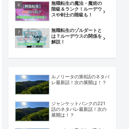
無職転生の魔法・魔術の
階級＆ランク！ルーデウ
スや剣士の階級も！
無職転生のゾルダートと
は？ルーデウスの関係を
解説！
ルノリータの第8話のネタバ
レ最新話！次の展開は！？
ジャンケットバンクの221
話のネタバレ最新話！次の
展開は！？