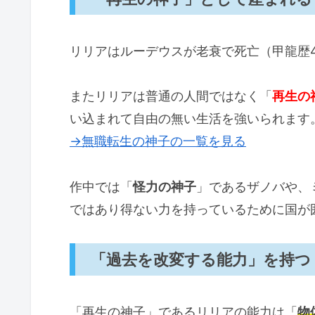
死産するはずだったパウロとゼ
ルーデウスの行動で歴史が変わ
リリアはルーデウスが老衰で死亡（甲龍歴4
リリアの願いは叶う？
「無職転生のリリアとは？全ての始
またリリアは普通の人間ではなく「
再生の
い込まれて自由の無い生活を強いられます
→無職転生の神子の一覧を見る
作中では「
怪力の神子
」であるザノバや、
ではあり得ない力を持っているために国が
「過去を改変する能力」を持つ
「再生の神子」であるリリアの能力は「
物