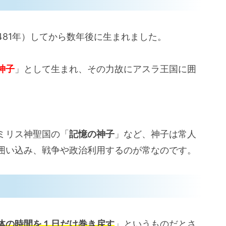
ニスの子に魂が入る
り、ナナホシ召喚（転移事件）
81年）してから数年後に生まれました。
まりの人物！」まとめ
神子
」として生まれ、その力故にアスラ王国に囲
。
ミリス神聖国の「
記憶の神子
」など、神子は常人
囲い込み、戦争や政治利用するのが常なのです。
体の時間を１日だけ巻き戻す
」というものだとさ