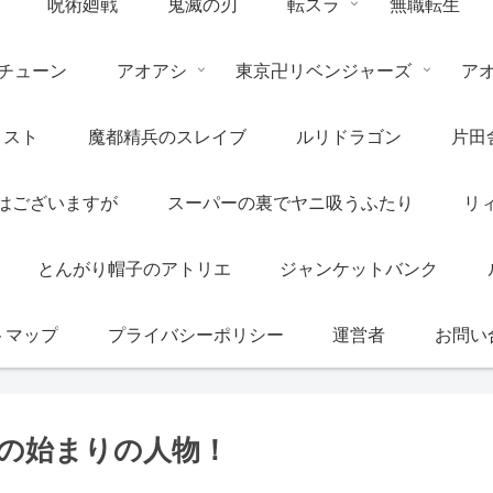
呪術廻戦
鬼滅の刃
転スラ
無職転生
チューン
アオアシ
東京卍リベンジャーズ
ア
リスト
魔都精兵のスレイブ
ルリドラゴン
片田
はございますが
スーパーの裏でヤニ吸うふたり
リ
とんがり帽子のアトリエ
ジャンケットバンク
トマップ
プライバシーポリシー
運営者
お問い
の始まりの人物！