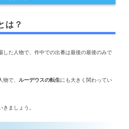
とは？
で記憶を持ち越している！
場した人物で、作中での出番は最後の最後のみで
まり！
（＝アイシャ）」が召喚魔法陣を製作
原秋人を召喚
人物で、
ルーデウスの転生
にも大きく関わってい
で発動！
いきましょう。
スとナナホシが登場
出現