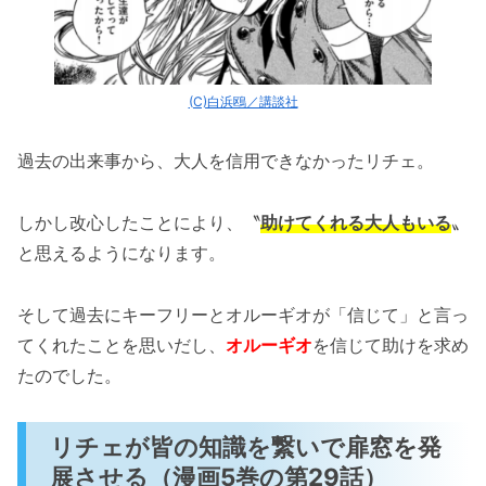
(C)白浜鴎／講談社
過去の出来事から、大人を信用できなかったリチェ。
しかし改心したことにより、〝
助けてくれる大人もいる
〟
と思えるようになります。
そして過去にキーフリーとオルーギオが「信じて」と言っ
てくれたことを思いだし、
オルーギオ
を信じて助けを求め
たのでした。
リチェが皆の知識を繋いで扉窓を発
展させる（漫画5巻の第29話）