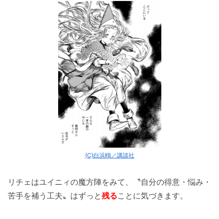
(C)白浜鴎／講談社
リチェはユイニィの魔方陣をみて、〝自分の得意・悩み・
苦手を補う工夫〟はずっと
残る
ことに気づきます。