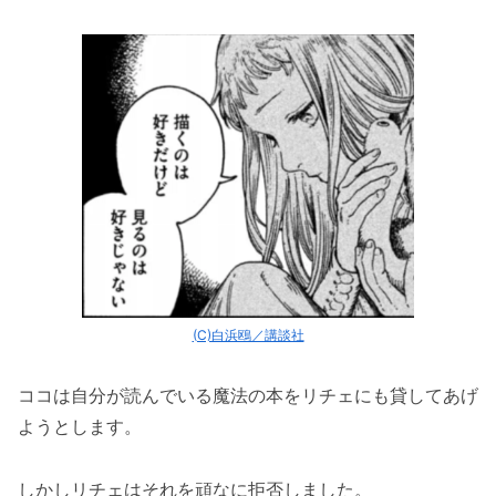
的を掴む（漫画5巻の第25話）
リチェがオルーギオを信じて行動（漫画5
巻の第29話）
リチェが皆の知識を繋いで扉窓を発展させ
る（漫画5巻の第29話）
リチェが図書の塔の試験にも前向きになる
（漫画6巻の第31話）
リチェが魔法の勉強をして独自の魔法器を
製作（漫画9巻の第46話）
リチェが銀夜祭の初出品で完売！（漫画10
(C)白浜鴎／講談社
巻の第52話）
「とんがり帽子のアトリエのリチェの過去や正
ココは自分が読んでいる魔法の本をリチェにも貸してあげ
体を解説！商売の才能も？」まとめ
ようとします。
しかしリチェはそれを頑なに拒否しました。