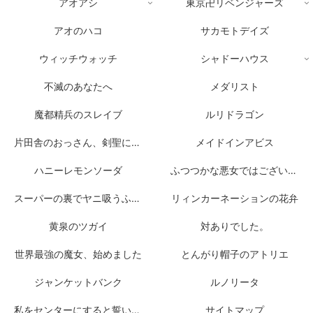
アオアシ
東京卍リベンジャーズ
アオのハコ
サカモトデイズ
ウィッチウォッチ
シャドーハウス
不滅のあなたへ
メダリスト
魔都精兵のスレイブ
ルリドラゴン
片田舎のおっさん、剣聖になる
メイドインアビス
ハニーレモンソーダ
ふつつかな悪女ではございますが
スーパーの裏でヤニ吸うふたり
リィンカーネーションの花弁
黄泉のツガイ
対ありでした。
世界最強の魔女、始めました
とんがり帽子のアトリエ
ジャンケットバンク
ルノリータ
私をセンターにすると誓いますか？
サイトマップ