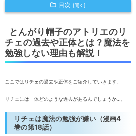
目次
とんがり帽子のアトリエのリチェの過去や正体
とは？魔法を勉強しない理由も解説！
とんがり帽子のアトリエのリ
リチェは魔法の勉強が嫌い（漫画4巻の第
チェの過去や正体とは？魔法を
18話）
勉強しない理由も解説！
リチェは幼児期から兄・リリフィンと仲良
し（漫画4巻の第19話）
リチェは4年前にリリフィンと同じ師匠の
ここではリチェの過去や正体をご紹介していきます。
生徒だった（漫画5巻の第25話）
リチェの師匠は生徒の自主性を許さない教
リチェには一体どのような過去があるんでしょうか…。
育方針（漫画5巻の第25話）
とんがり帽子のアトリエのリチェが過去を克
リチェは魔法の勉強が嫌い（漫画4
服！意外に商売の才能があった！？
巻の第18話）
リチェがユイニィの魔法陣を見て自分の目