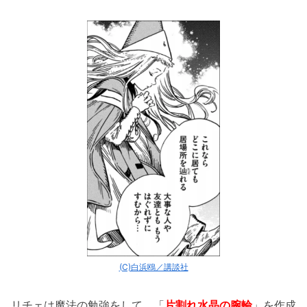
(C)白浜鴎／講談社
リチェは魔法の勉強をして、「
片割れ水晶の腕輪
」を作成