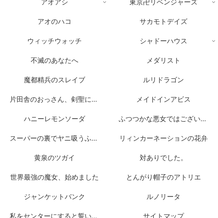
アオアシ
東京卍リベンジャーズ
アオのハコ
サカモトデイズ
ウィッチウォッチ
シャドーハウス
不滅のあなたへ
メダリスト
魔都精兵のスレイブ
ルリドラゴン
片田舎のおっさん、剣聖になる
メイドインアビス
ハニーレモンソーダ
ふつつかな悪女ではございますが
スーパーの裏でヤニ吸うふたり
リィンカーネーションの花弁
黄泉のツガイ
対ありでした。
世界最強の魔女、始めました
とんがり帽子のアトリエ
ジャンケットバンク
ルノリータ
私をセンターにすると誓いますか？
サイトマップ