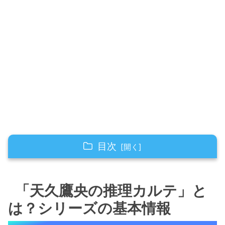
目次
「天久鷹央の推理カルテ」とは？シリーズの基
本情報
「天久鷹央の推理カルテ」と
診断医・天久鷹央と助手・小鳥遊優
は？シリーズの基本情報
統括診断部が舞台の医療ミステリー