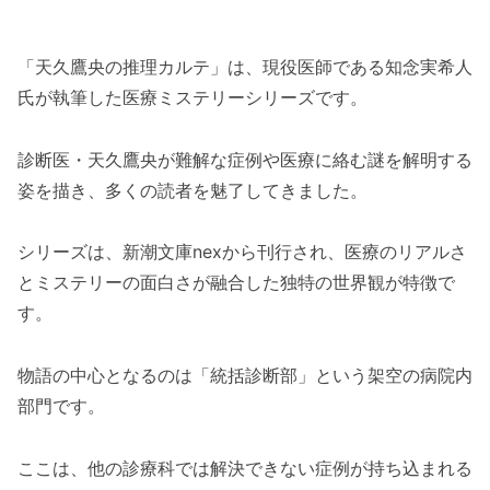
時系列で追う「天久鷹央の推理カルテ」シリー
ズ
「天久鷹央の推理カルテ」は、現役医師である知念実希人
第1巻：「羅針盤の殺意」で始まる物語
氏が執筆した医療ミステリーシリーズです。
第2巻：「白い檻」で描かれる医療の葛藤
診断医・天久鷹央が難解な症例や医療に絡む謎を解明する
第3巻：「サイレント・ヴォイス」で迫る
姿を描き、多くの読者を魅了してきました。
静寂の危機
第4巻：「スフィアの死天使」で暴かれる
シリーズは、新潮文庫nexから刊行され、医療のリアルさ
医療の闇
とミステリーの面白さが融合した独特の世界観が特徴で
第5巻：「生命の略奪者」で迎えるクライ
す。
マックス
「天久鷹央の推理カルテ」を時系列で読む魅力
物語の中心となるのは「統括診断部」という架空の病院内
キャラクターの成長と関係性の変化
部門です。
伏線の回収とシリーズ全体のテーマ
ここは、他の診療科では解決できない症例が持ち込まれる
まとめ：「天久鷹央の推理カルテ」を時系列で