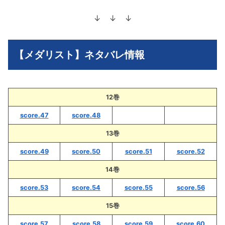
↓ ↓ ↓
【メダリスト】ネタバレ情報
12巻
score.47
score.48
13巻
score.49
score.50
score.51
score.52
14巻
score.53
score.54
score.55
score.56
15巻
score.57
score.58
score.59
score.60