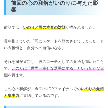
前回の心の和解がいのりに与えた影
いのりの進化とこれからの展開に注目
響
世界の頂点を目指す少女たちの戦いを見逃
すな
次回への引きが熱すぎる…ショートプログ
前話では、
いのりと司の本音の対話
が描かれました。
ラムが始まる！
長年抱えていた「司にスケートを辞めさせてしまった」と
「メダリストの54話のネタバレ最新話！ジュニ
いう後悔と、自分への自信のなさ。
アグランプリファイナルが始まる！」まとめ
それを司が肯定し、彼のコーチとしての覚悟を聞いたこと
で、
いのりは「世界一幸せな選手にする」という新たな目
標
を得ます。
この心の和解が、今回のJGPファイナルでの
いのりの覚悟
と集中力
に直結しているのです。