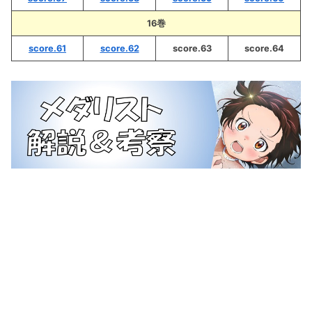
16巻
score.61
score.62
score.63
score.64