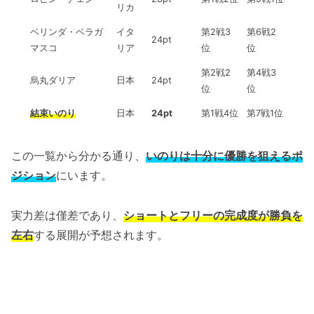
リカ
ベリンダ・ベラガ
イタ
第2戦3
第6戦2
24pt
マスコ
リア
位
位
第2戦2
第4戦3
烏丸ダリア
日本
24pt
位
位
結束いのり
日本
24pt
第1戦4位
第7戦1位
この一覧から分かる通り、
いのりは十分に優勝を狙えるポ
ジション
にいます。
実力差は僅差であり、
ショートとフリーの完成度が勝負を
左右
する展開が予想されます。