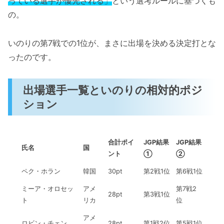
っている選手が優先される」
という選考ルールに基づくも
の。
いのりの第7戦での1位が、まさに出場を決める決定打とな
ったのです。
出場選手一覧といのりの相対的ポジ
ション
合計ポイ
JGP結果
JGP結果
氏名
国
ント
①
②
ペク・ホラン
韓国
30pt
第2戦1位
第6戦1位
ミーア・オロセッ
アメ
第7戦2
28pt
第3戦1位
ト
リカ
位
アメ
ロビン・チェン
28pt
第1戦2位
第5戦1位