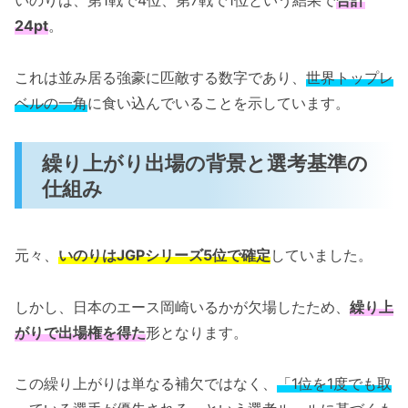
24pt
。
これは並み居る強豪に匹敵する数字であり、
世界トップレ
ベルの一角
に食い込んでいることを示しています。
繰り上がり出場の背景と選考基準の
仕組み
元々、
いのりはJGPシリーズ5位で確定
していました。
しかし、日本のエース岡崎いるかが欠場したため、
繰り上
がりで出場権を得た
形となります。
この繰り上がりは単なる補欠ではなく、
「1位を1度でも取