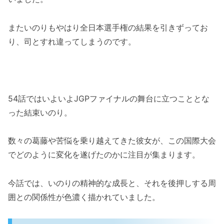
出場選手一覧といのりの相対的ポジション
またいのりもやはり全日本選手権の結果を引きずってお
ダリアの存在と発言が示す今後の波乱の兆し
り、司とすれ違ってしまうのです。
「足元を掬う」の真意とは？いのりとの心
理戦
いるか不在で揺れる心の葛藤とライバル意
識
54話ではいよいよJGPファイナルの舞台に立つこととな
覚醒か崩壊か、ダリアの滑走が物語を左右
った結束いのり。
する
いのりのショートプログラムへの期待と懸念
数々の葛藤や苦悩を乗り越えてきた彼女が、この国際大会
直前大会からの復調とアクセルの精度
でどのように変化を遂げたのかに注目が集まります。
勝敗のカギを握る“完成度”と精神状態
今話では、いのりの精神的な成長と、それを後押しする周
いのりの“現在地”を測る演技になる
囲との関係性が色濃く描かれていました。
メダリスト54話の内容とJGPファイナルの見ど
ころまとめ