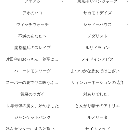
アオアシ
東京卍リベンジャーズ
アオのハコ
サカモトデイズ
ウィッチウォッチ
シャドーハウス
不滅のあなたへ
メダリスト
魔都精兵のスレイブ
ルリドラゴン
片田舎のおっさん、剣聖になる
メイドインアビス
ハニーレモンソーダ
ふつつかな悪女ではございますが
スーパーの裏でヤニ吸うふたり
リィンカーネーションの花弁
黄泉のツガイ
対ありでした。
世界最強の魔女、始めました
とんがり帽子のアトリエ
ジャンケットバンク
ルノリータ
私をセンターにすると誓いますか？
サイトマップ