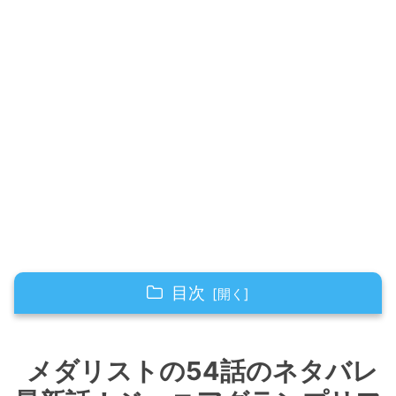
目次
メダリストの54話のネタバレ最新話！ジュニア
グランプリファイナル！
メダリストの54話のネタバレ
前回の心の和解がいのりに与えた影響