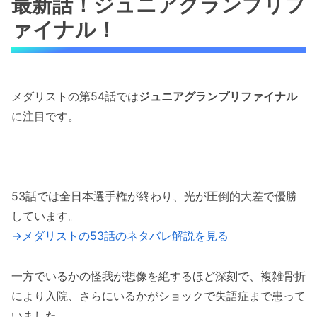
最新話！ジュニアグランプリフ
JGPファイナル開幕で見せたいのりの覚悟
ァイナル！
少女からアスリートへ。成長の軌跡
54話の展開まとめ｜いのりの現在地と注目ポイ
ント
メダリストの第54話では
ジュニアグランプリファイナル
パンダの被り物から始まる国際大会の空気
に注目です。
感
世界ランキングに重要な「ポイント制度」
の説明
オープニングセレモニーと“本番”前の静け
53話では全日本選手権が終わり、光が圧倒的大差で優勝
さ
しています。
→メダリストの53話のネタバレ解説を見る
JGPファイナル出場者と成績一覧｜いのりの順
位は？
一方でいるかの怪我が想像を絶するほど深刻で、複雑骨折
JGPシリーズの各戦績と選手ポイント比較
により入院、さらにいるかがショックで失語症まで患って
繰り上がり出場の背景と選考基準の仕組み
いました。