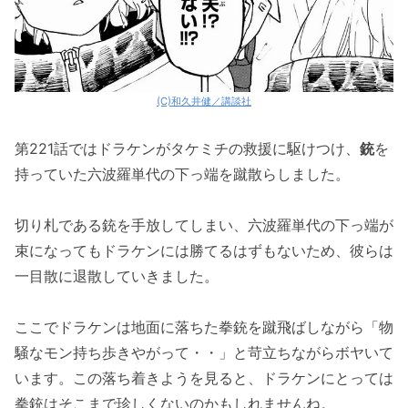
(C)和久井健／講談社
第221話ではドラケンがタケミチの救援に駆けつけ、
銃
を
持っていた六波羅単代の下っ端を蹴散らしました。
切り札である銃を手放してしまい、六波羅単代の下っ端が
束になってもドラケンには勝てるはずもないため、彼らは
一目散に退散していきました。
ここでドラケンは地面に落ちた拳銃を蹴飛ばしながら「物
騒なモン持ち歩きやがって・・」と苛立ちながらボヤいて
います。この落ち着きようを見ると、ドラケンにとっては
拳銃はそこまで珍しくないのかもしれませんね。