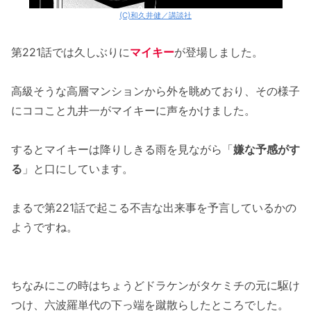
(C)和久井健／講談社
第221話では久しぶりに
マイキー
が登場しました。
高級そうな高層マンションから外を眺めており、その様子
にココこと九井一がマイキーに声をかけました。
するとマイキーは降りしきる雨を見ながら「
嫌な予感がす
る
」と口にしています。
まるで第221話で起こる不吉な出来事を予言しているかの
ようですね。
ちなみにこの時はちょうどドラケンがタケミチの元に駆け
つけ、六波羅単代の下っ端を蹴散らしたところでした。