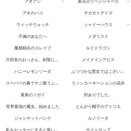
アオアシ
東京卍リベンジャーズ
アオのハコ
サカモトデイズ
ウィッチウォッチ
シャドーハウス
不滅のあなたへ
メダリスト
魔都精兵のスレイブ
ルリドラゴン
片田舎のおっさん、剣聖になる
メイドインアビス
ハニーレモンソーダ
ふつつかな悪女ではございますが
スーパーの裏でヤニ吸うふたり
リィンカーネーションの花弁
黄泉のツガイ
対ありでした。
世界最強の魔女、始めました
とんがり帽子のアトリエ
ジャンケットバンク
ルノリータ
私をセンターにすると誓いますか？
サイトマップ