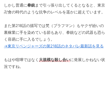
しかし普通に
拳銃
まで引っ張り出してくるとなると、東京
卍會の時代のような抗争のレベルを遥かに超えています。
また第218話の描写では梵（ブラフマン）もヤクザ紛いの
裏稼業に手を染めている節もあり、拳銃などの武器も恐ら
く容易に手に入るでしょう。
→東京リベンジャーズの第218話のネタバレ最新話を見る
もはや喧嘩ではなく
大規模な殺し合い
に発展しかねない状
況ですね。