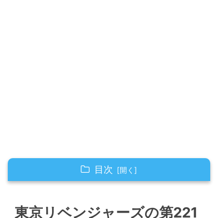
目次
東京リベンジャーズの第221話ネタバレ最新
話！マイキー登場！
東京リベンジャーズの第221