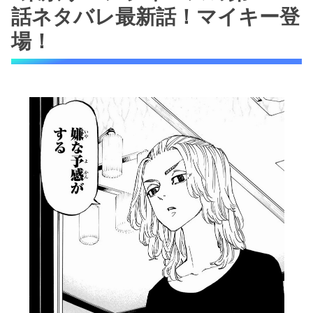
話ネタバレ最新話！マイキー登
東京リベンジャーズの第221話ネタバレ最新
話！六波羅単代との全面戦争？
場！
東京リベンジャーズの第221話ネタバレ最新
話！ドラケンが遊園地に来た理由
東京リベンジャーズの第221話ネタバレ最新
話！六波羅単代（ろくはらたんだい）の目的
は？
東京リベンジャーズの第221話ネタバレ最新
話！ドラケンがタケミチに言い残した言葉
「東京リベンジャーズの第221話ネタバレ最新
話！タケミチの未来視の正体は？」まとめ