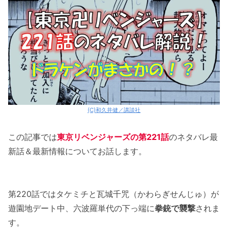
(C)和久井健／講談社
この記事では
東京リベンジャーズの第221話
のネタバレ最
新話＆最新情報についてお話します。
第220話ではタケミチと瓦城千咒（かわらぎせんじゅ）が
遊園地デート中、六波羅単代の下っ端に
拳銃で襲撃
されま
す。