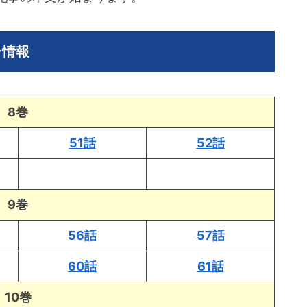
レ情報
8巻
51話
52話
9巻
56話
57話
60話
61話
10巻