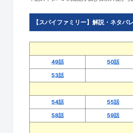
【スパイファミリー】解説・ネタバ
49話
50話
53話
54話
55話
58話
59話