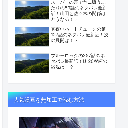
スーパーの裏でヤニ吸うふ
たりの63話のネタバレ最新
話！山田と佐々木の関係は
どうなる！？
真夜中ハートチューンの第
127話のネタバレ最新話！次
の展開は！？
ブルーロックの357話のネ
タバレ最新話！U-20W杯の
戦況は！？
人気漫画を無加工で読む方法