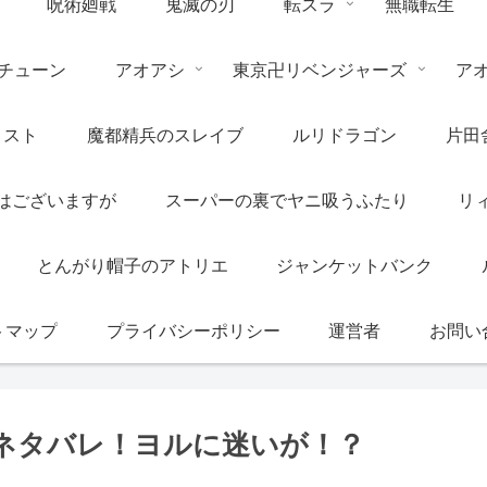
呪術廻戦
鬼滅の刃
転スラ
無職転生
チューン
アオアシ
東京卍リベンジャーズ
ア
リスト
魔都精兵のスレイブ
ルリドラゴン
片田
はございますが
スーパーの裏でヤニ吸うふたり
リ
とんがり帽子のアトリエ
ジャンケットバンク
トマップ
プライバシーポリシー
運営者
お問い
のネタバレ！ヨルに迷いが！？