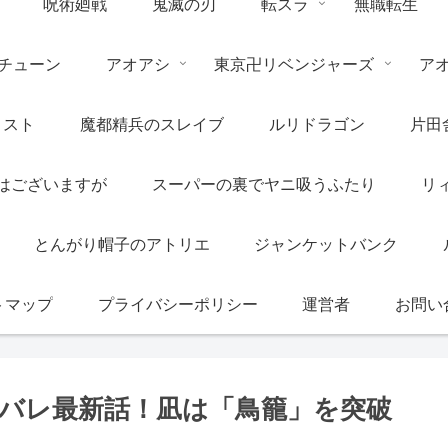
呪術廻戦
鬼滅の刃
転スラ
無職転生
チューン
アオアシ
東京卍リベンジャーズ
ア
リスト
魔都精兵のスレイブ
ルリドラゴン
片田
はございますが
スーパーの裏でヤニ吸うふたり
リ
とんがり帽子のアトリエ
ジャンケットバンク
トマップ
プライバシーポリシー
運営者
お問い
タバレ最新話！凪は「鳥籠」を突破