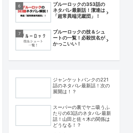
ブルーロックの353話の
ネタバレ最新話！潔達は
「超常異端児蹴団」！
ブルーロックの技＆シュ
ートの一覧！必殺技名が
かっこいい！
ジャンケットバンクの221
話のネタバレ最新話！次の
展開は！？
スーパーの裏でヤニ吸うふ
たりの63話のネタバレ最新
話！山田と佐々木の関係は
どうなる！？