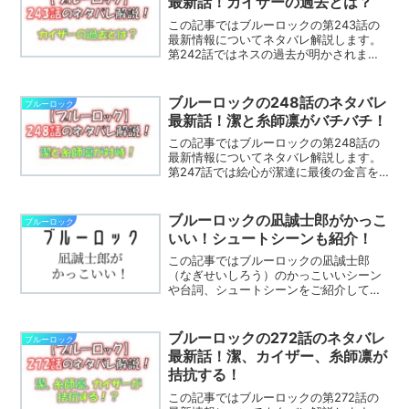
最新話！カイザーの過去とは？
この記事ではブルーロックの第243話の
最新情報についてネタバレ解説します。
第242話ではネスの過去が明かされまし
た。第243話ではどんな展開になるので
しょう？※この記事はブルーロックのネタ
バレを含みますブルーロックの第243話
ブルーロックの248話のネタバレ
ブルーロック
以外のネタバレ...
最新話！潔と糸師凛がバチバチ！
この記事ではブルーロックの第248話の
最新情報についてネタバレ解説します。
第247話では絵心が潔達に最後の金言を
授けていました。第248話ではどんな展
開になるのでしょう？※この記事はブルー
ロックのネタバレを含みますブルーロッ
ブルーロックの凪誠士郎がかっこ
ブルーロック
クの第248話以...
いい！シュートシーンも紹介！
この記事ではブルーロックの凪誠士郎
（なぎせいしろう）のかっこいいシーン
や台詞、シュートシーンをご紹介してい
きます。
ブルーロックの272話のネタバレ
ブルーロック
最新話！潔、カイザー、糸師凛が
拮抗する！
この記事ではブルーロックの第272話の