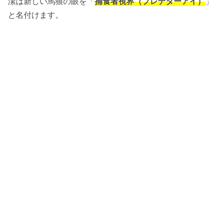
潔は新しい馬狼の眼を「
捕食者視界（プレデターアイ）
」
と名付けます。