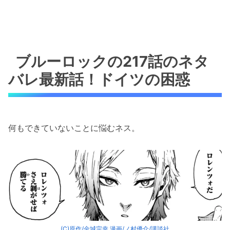
ブルーロックの217話のネタ
バレ最新話！ドイツの困惑
何もできていないことに悩むネス。
(C)原作/金城宗幸 漫画/ノ村優介/講談社