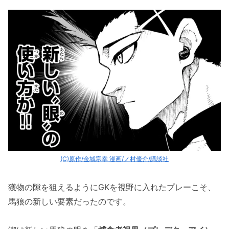
(C)原作/金城宗幸 漫画/ノ村優介/講談社
獲物の隙を狙えるようにGKを視野に入れたプレーこそ、
馬狼の新しい要素だったのです。