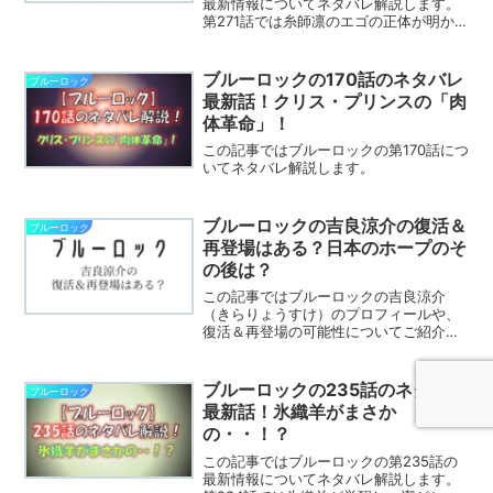
最新情報についてネタバレ解説します。
第271話では糸師凛のエゴの正体が明かさ
れました。第272話ではどんな展開にな
るのでしょう？※この記事はブルーロック
のネタバレを含みますブルーロックの第
ブルーロックの170話のネタバレ
ブルーロック
272話以外の...
最新話！クリス・プリンスの「肉
体革命」！
この記事ではブルーロックの第170話につ
いてネタバレ解説します。
ブルーロックの吉良涼介の復活＆
ブルーロック
再登場はある？日本のホープのそ
の後は？
この記事ではブルーロックの吉良涼介
（きらりょうすけ）のプロフィールや、
復活＆再登場の可能性についてご紹介し
ていきます。
ブルーロックの235話のネタバレ
ブルーロック
最新話！氷織羊がまさか
の・・！？
この記事ではブルーロックの第235話の
最新情報についてネタバレ解説します。