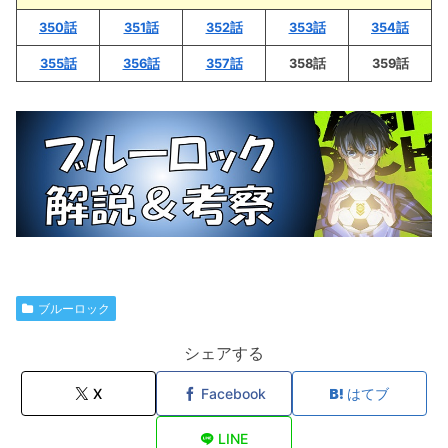
350話
351話
352話
353話
354話
355話
356話
357話
358話
359話
ブルーロック
シェアする
X
Facebook
はてブ
LINE