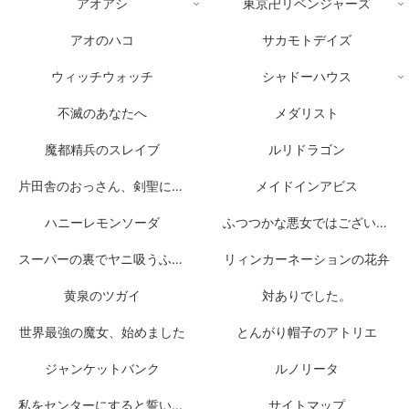
アオアシ
東京卍リベンジャーズ
アオのハコ
サカモトデイズ
ウィッチウォッチ
シャドーハウス
不滅のあなたへ
メダリスト
魔都精兵のスレイブ
ルリドラゴン
片田舎のおっさん、剣聖になる
メイドインアビス
ハニーレモンソーダ
ふつつかな悪女ではございますが
スーパーの裏でヤニ吸うふたり
リィンカーネーションの花弁
黄泉のツガイ
対ありでした。
世界最強の魔女、始めました
とんがり帽子のアトリエ
ジャンケットバンク
ルノリータ
私をセンターにすると誓いますか？
サイトマップ