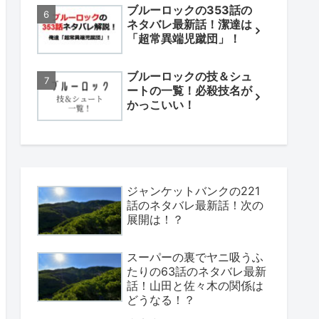
ブルーロックの353話の
ネタバレ最新話！潔達は
「超常異端児蹴団」！
ブルーロックの技＆シュ
ートの一覧！必殺技名が
かっこいい！
ジャンケットバンクの221
話のネタバレ最新話！次の
展開は！？
スーパーの裏でヤニ吸うふ
たりの63話のネタバレ最新
話！山田と佐々木の関係は
どうなる！？