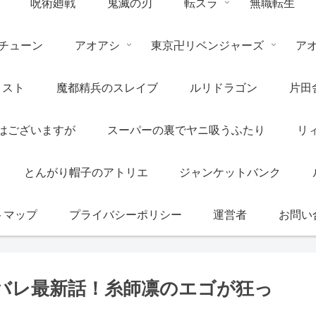
呪術廻戦
鬼滅の刃
転スラ
無職転生
チューン
アオアシ
東京卍リベンジャーズ
ア
リスト
魔都精兵のスレイブ
ルリドラゴン
片田
はございますが
スーパーの裏でヤニ吸うふたり
リ
とんがり帽子のアトリエ
ジャンケットバンク
トマップ
プライバシーポリシー
運営者
お問い
タバレ最新話！糸師凛のエゴが狂っ