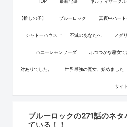
TOP
最新記事
ギルティサークル
【推しの子】
ブルーロック
真夜中ハート
シャドーハウス
不滅のあなたへ
メダ
ハニーレモンソーダ
ふつつかな悪女で
対ありでした。
世界最強の魔女、始めました
サイ
ブルーロックの271話のネ
ている！！