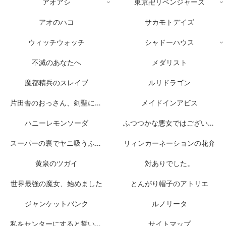
アオアシ
東京卍リベンジャーズ
アオのハコ
サカモトデイズ
ウィッチウォッチ
シャドーハウス
不滅のあなたへ
メダリスト
魔都精兵のスレイブ
ルリドラゴン
片田舎のおっさん、剣聖になる
メイドインアビス
ハニーレモンソーダ
ふつつかな悪女ではございますが
スーパーの裏でヤニ吸うふたり
リィンカーネーションの花弁
黄泉のツガイ
対ありでした。
世界最強の魔女、始めました
とんがり帽子のアトリエ
ジャンケットバンク
ルノリータ
私をセンターにすると誓いますか？
サイトマップ