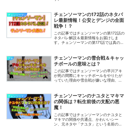
チェンソーマンの172話のネタバ
チェンソーマン
レ最新情報！公安とデンジの全面
戦争！？
この記事ではチェンソーマンの第172話の
ネタバレ解説＆最新情報をお届けしま
す。チェンソーマンの第171話では真のチ
ェンソーマンが顕現しました。第172話で
はどんな展開になるのでしょう？※この記
事はチェンソーマンのネタバレを含みま
チェンソーマンの雪合戦＆キャッ
アキ
す→チェンソ...
チボールの意味とは？
この記事ではチェンソーマンの早川アキ
が死の間際にキャッチボールをやりたが
っていた理由や雪合戦が嫌いな理由、ア
キの行動の意味などについて解説しま
す。
チェンソーマンのナユタとマキマ
チェンソーマン
の関係は？転生前後の支配の悪
魔！
この記事ではチェンソーマンのナユタと
マキマの関係や共通点、かわいいシー
ン、元ネタや「ナユタ」という名前の意
味・由来などについて解説します。