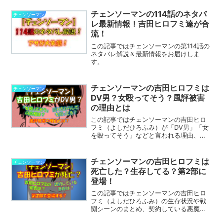
チェンソーマンの114話のネタバ
チェンソーマン
レ最新情報！吉田ヒロフミ達が合
流！
この記事ではチェンソーマンの第114話の
ネタバレ解説＆最新情報をお届けしま
す。
チェンソーマンの吉田ヒロフミは
チェンソーマン
DV男？女殴ってそう？風評被害
の理由とは
この記事ではチェンソーマンの吉田ヒロ
フミ（よしだひろふみ）が「DV男」「女
を殴ってそう」などと言われる理由、作
中での描写、風評被害のきっかけなどに
ついて解説します。
チェンソーマンの吉田ヒロフミは
チェンソーマン
死亡した？生存してる？第2部に
登場！
この記事ではチェンソーマンの吉田ヒロ
フミ（よしだひろふみ）の生存状況や戦
闘シーンのまとめ、契約している悪魔、
第2部の登場可能性などについて解説しま