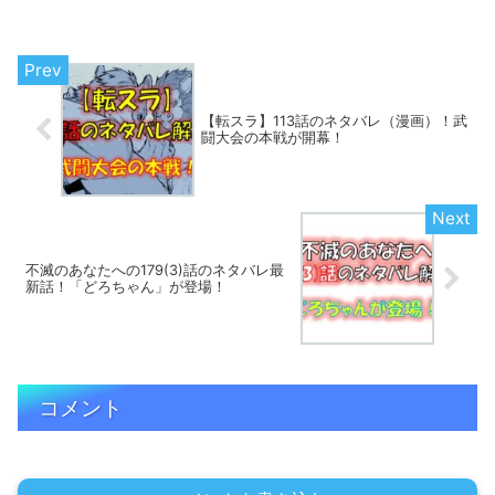
す。
【転スラ】113話のネタバレ（漫画）！武
闘大会の本戦が開幕！
不滅のあなたへの179(3)話のネタバレ最
新話！「どろちゃん」が登場！
コメント