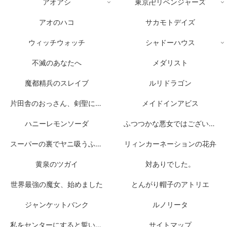
アオアシ
東京卍リベンジャーズ
アオのハコ
サカモトデイズ
ウィッチウォッチ
シャドーハウス
不滅のあなたへ
メダリスト
魔都精兵のスレイブ
ルリドラゴン
片田舎のおっさん、剣聖になる
メイドインアビス
ハニーレモンソーダ
ふつつかな悪女ではございますが
スーパーの裏でヤニ吸うふたり
リィンカーネーションの花弁
黄泉のツガイ
対ありでした。
世界最強の魔女、始めました
とんがり帽子のアトリエ
ジャンケットバンク
ルノリータ
私をセンターにすると誓いますか？
サイトマップ