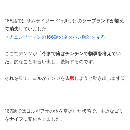
「チェンソーマンの167話のネタバレ最新情
報！デンジがアサとキス！？」まとめ
166話ではサムライソード行きつけの
ソープランドが燃え
て消失
していました。
→チェンソーマンの166話のネタバレ解説を見る
ここでデンジが「
今まで俺はチンチンで物事を考えてい
た
」的なことを言い出し、後悔するのです。
それを見て、ヨルがデンジを
去勢
しようと動き出します笑
167話ではヨルがアサの体を掌握した状態で、手近なゴミ
を
ナイフ
に変化させました。