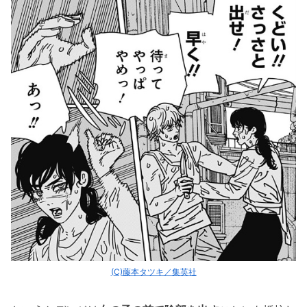
(C)藤本タツキ／集英社