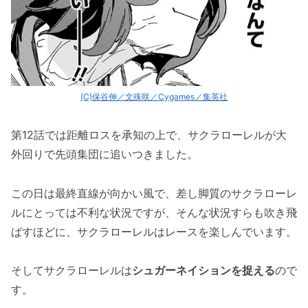
(C)保谷伸／文殊咲／Cygames／集英社
第12話では距離ロスを承知の上で、サクラローレルが大
外回りで先頭集団に追いつきました。
この日は最終直線が向かい風で、差し脚質のサクラローレ
ルにとっては不利な状況ですが、そんな状況すらも吹き飛
ばすほどに、サクラローレルはレースを楽しんでいます。
そしてサクラローレルは
シュガーネイションを捉える
ので
す。