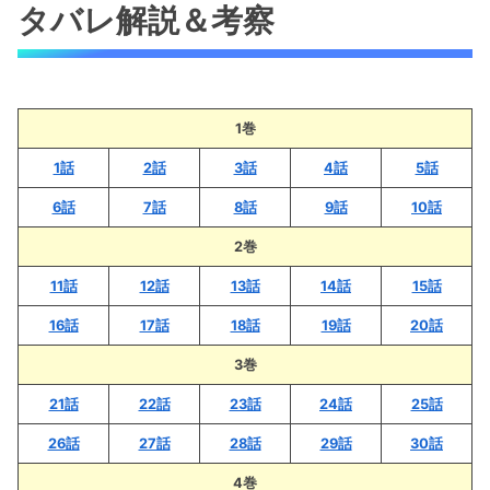
タバレ解説＆考察
話！サクラローレルが大外回りで先頭集団へ！
ウマ娘スターブロッサムの12話のネタバレ最新
話！シュガーネイションの心が折れる！？
1巻
ウマ娘スターブロッサムの12話のネタバレ最新
話！シュガーネイションが覚醒！
1話
2話
3話
4話
5話
6話
7話
8話
9話
10話
ウマ娘スターブロッサムの12話のネタバレ最新
話！ついに最終直線！！
2巻
「ウマ娘スターブロッサムの12話のネタバレ最
11話
12話
13話
14話
15話
新情報！サクラローレルとシュガーネイション
16話
17話
18話
19話
20話
の一騎打ち！！」まとめ
3巻
ウマ娘スターブロッサムのネタバレ解説＆考察
21話
22話
23話
24話
25話
26話
27話
28話
29話
30話
4巻