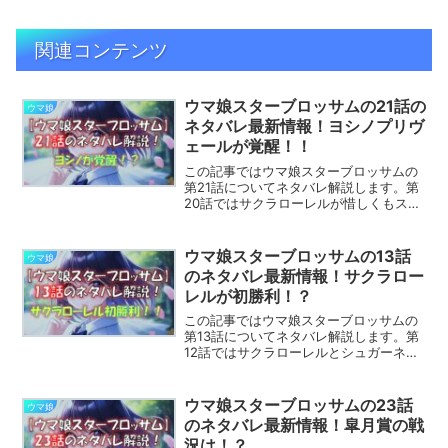
関連コンテンツ
ウマ娘スターブロッサムの21話の
ウマ娘
ネタバレ最新情報！ヨシノプリヴ
ェールが覚醒！！
この記事ではウマ娘スターブロッサムの
第21話についてネタバレ解説します。第
20話ではサクラローレルが惜しくもスノ
ウインハザードに敗れました。第21話で
はどんな展開になるのでしょうか。※この
記事はウマ娘スターブロッサムのネタバ
ウマ娘スターブロッサムの13話
ウマ娘
レを含みます目次...
のネタバレ最新情報！サクラロー
レルが初勝利！？
この記事ではウマ娘スターブロッサムの
第13話についてネタバレ解説します。第
12話ではサクラローレルとシュガーネイ
ションの一騎打ちとなりました。第13話
ではどんな展開になるのでしょうか。※こ
の記事はウマ娘スターブロッサムのネタ
ウマ娘スターブロッサムの23話
ウマ娘
バレを含みます目...
のネタバレ最新情報！皐月賞の戦
況は！？