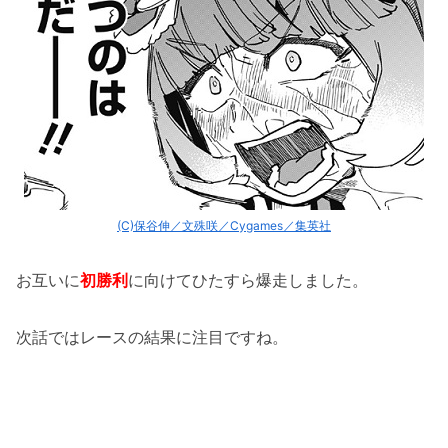
(C)保谷伸／文殊咲／Cygames／集英社
お互いに
初勝利
に向けてひたすら爆走しました。
次話ではレースの結果に注目ですね。