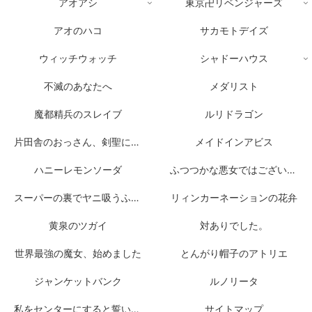
アオアシ
東京卍リベンジャーズ
アオのハコ
サカモトデイズ
ウィッチウォッチ
シャドーハウス
不滅のあなたへ
メダリスト
魔都精兵のスレイブ
ルリドラゴン
片田舎のおっさん、剣聖になる
メイドインアビス
ハニーレモンソーダ
ふつつかな悪女ではございますが
スーパーの裏でヤニ吸うふたり
リィンカーネーションの花弁
黄泉のツガイ
対ありでした。
世界最強の魔女、始めました
とんがり帽子のアトリエ
ジャンケットバンク
ルノリータ
私をセンターにすると誓いますか？
サイトマップ