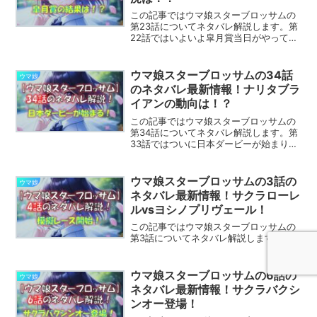
この記事ではウマ娘スターブロッサムの
第23話についてネタバレ解説します。第
22話ではいよいよ皐月賞当日がやってき
ました。第23話ではどんな展開になるの
でしょうか。※この記事はウマ娘スターブ
ロッサムのネタバレを含みます目次の後
ウマ娘スターブロッサムの34話
ウマ娘
から記事の本文が...
のネタバレ最新情報！ナリタブラ
イアンの動向は！？
この記事ではウマ娘スターブロッサムの
第34話についてネタバレ解説します。第
33話ではついに日本ダービーが始まりま
した。第34話ではどんな展開になるので
しょうか。※この記事はウマ娘スターブロ
ッサムのネタバレを含みます目次の後か
ウマ娘スターブロッサムの3話の
ウマ娘
ら記事の本文が始...
ネタバレ最新情報！サクラローレ
ルvsヨシノプリヴェール！
この記事ではウマ娘スターブロッサムの
第3話についてネタバレ解説します。
ウマ娘スターブロッサムの6話の
ウマ娘
ネタバレ最新情報！サクラバクシ
ンオー登場！