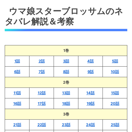
ウマ娘スターブロッサムのネ
タバレ解説＆考察
1巻
1話
2話
3話
4話
5話
6話
7話
8話
9話
10話
2巻
11話
12話
13話
14話
15話
16話
17話
18話
19話
20話
3巻
21話
22話
23話
24話
25話