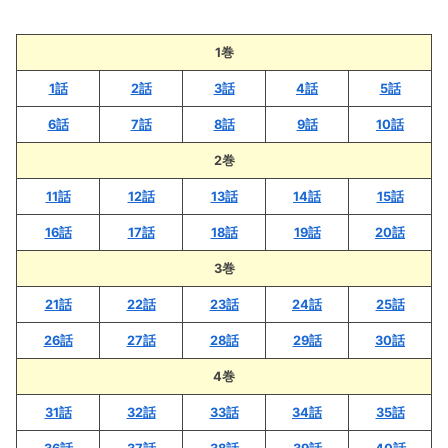
話！シュガーネイションと出会う！
1巻
ウマ娘スターブロッサムの10話のネタバレ最新
話！サクラローレルの目標はナリタブライアン
1話
2話
3話
4話
5話
に勝つこと！
6話
7話
8話
9話
10話
ウマ娘スターブロッサムの10話のネタバレ最新
2巻
話！サクラローレルとシュガーネイションが激
11話
12話
13話
14話
15話
突！！
16話
17話
18話
19話
20話
「ウマ娘スターブロッサムの10話のネタバレ最
3巻
新情報！シュガーネイションと出会う！」まと
21話
22話
23話
24話
25話
め
26話
27話
28話
29話
30話
ウマ娘スターブロッサムのネタバレ解説＆考察
4巻
31話
32話
33話
34話
35話