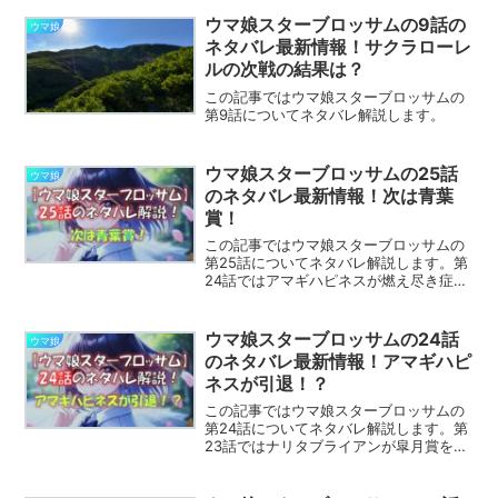
ウマ娘スターブロッサムの9話の
ウマ娘
ネタバレ最新情報！サクラローレ
ルの次戦の結果は？
この記事ではウマ娘スターブロッサムの
第9話についてネタバレ解説します。
ウマ娘スターブロッサムの25話
ウマ娘
のネタバレ最新情報！次は青葉
賞！
この記事ではウマ娘スターブロッサムの
第25話についてネタバレ解説します。第
24話ではアマギハピネスが燃え尽き症候
群になるも、サクラローレルの言葉で現
役続行を決めていました。第25話ではど
んな展開になるのでしょうか。※この記事
ウマ娘スターブロッサムの24話
ウマ娘
はウマ娘スターブ...
のネタバレ最新情報！アマギハピ
ネスが引退！？
この記事ではウマ娘スターブロッサムの
第24話についてネタバレ解説します。第
23話ではナリタブライアンが皐月賞を圧
倒的な強さで制しました。第24話ではど
んな展開になるのでしょうか。※この記事