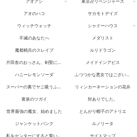
アオアシ
東京卍リベンジャーズ
アオのハコ
サカモトデイズ
ウィッチウォッチ
シャドーハウス
不滅のあなたへ
メダリスト
魔都精兵のスレイブ
ルリドラゴン
片田舎のおっさん、剣聖になる
メイドインアビス
ハニーレモンソーダ
ふつつかな悪女ではございますが
スーパーの裏でヤニ吸うふたり
リィンカーネーションの花弁
黄泉のツガイ
対ありでした。
世界最強の魔女、始めました
とんがり帽子のアトリエ
ジャンケットバンク
ルノリータ
私をセンターにすると誓いますか？
サイトマップ