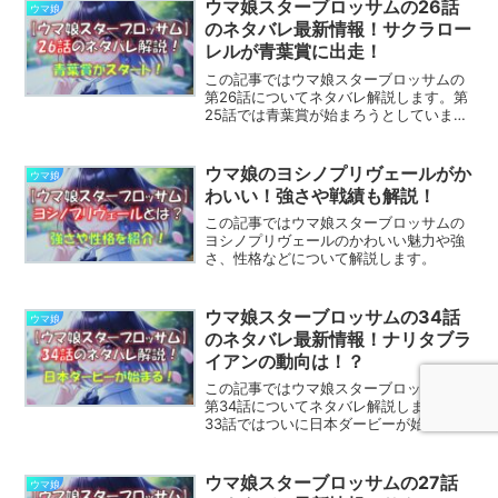
はウマ娘スターブロッサムのネタバレを
ウマ娘スターブロッサムの26話
ウマ娘
含みます目次の後...
のネタバレ最新情報！サクラロー
レルが青葉賞に出走！
この記事ではウマ娘スターブロッサムの
第26話についてネタバレ解説します。第
25話では青葉賞が始まろうとしていま
す。第26話ではどんな展開になるのでし
ょうか。※この記事はウマ娘スターブロッ
サムのネタバレを含みます目次の後から
ウマ娘のヨシノプリヴェールがか
ウマ娘
記事の本文が始まり...
わいい！強さや戦績も解説！
この記事ではウマ娘スターブロッサムの
ヨシノプリヴェールのかわいい魅力や強
さ、性格などについて解説します。
ウマ娘スターブロッサムの34話
ウマ娘
のネタバレ最新情報！ナリタブラ
イアンの動向は！？
この記事ではウマ娘スターブロッサムの
第34話についてネタバレ解説します。第
33話ではついに日本ダービーが始まりま
した。第34話ではどんな展開になるので
しょうか。※この記事はウマ娘スターブロ
ッサムのネタバレを含みます目次の後か
ウマ娘スターブロッサムの27話
ウマ娘
ら記事の本文が始...