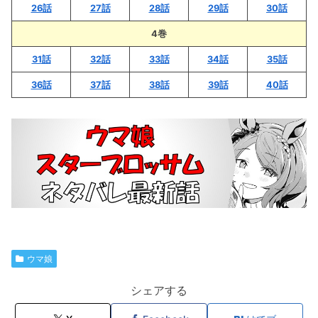
26話
27話
28話
29話
30話
4巻
31話
32話
33話
34話
35話
36話
37話
38話
39話
40話
ウマ娘
シェアする