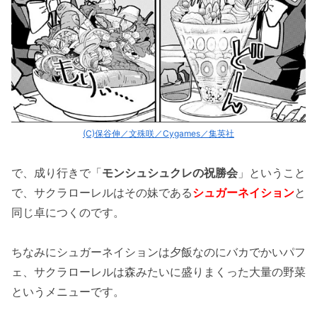
(C)保谷伸／文殊咲／Cygames／集英社
で、成り行きで「
モンシュシュクレの祝勝会
」ということ
で、サクラローレルはその妹である
シュガーネイション
と
同じ卓につくのです。
ちなみにシュガーネイションは夕飯なのにバカでかいパフ
ェ、サクラローレルは森みたいに盛りまくった大量の野菜
というメニューです。