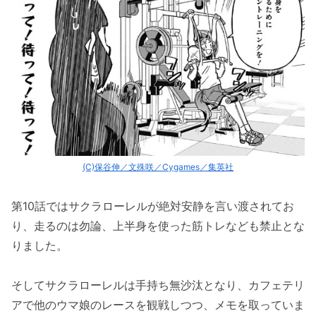
(C)保谷伸／文殊咲／Cygames／集英社
第10話ではサクラローレルが絶対安静を言い渡されてお
り、走るのは勿論、上半身を使った筋トレなども禁止とな
りました。
そしてサクラローレルは手持ち無沙汰となり、カフェテリ
アで他のウマ娘のレースを観戦しつつ、メモを取っていま