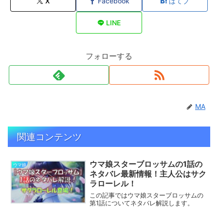
X
Facebook
はてブ
LINE
フォローする
MA
関連コンテンツ
ウマ娘スターブロッサムの1話の
ウマ娘
ネタバレ最新情報！主人公はサク
ラローレル！
この記事ではウマ娘スターブロッサムの
第1話についてネタバレ解説します。