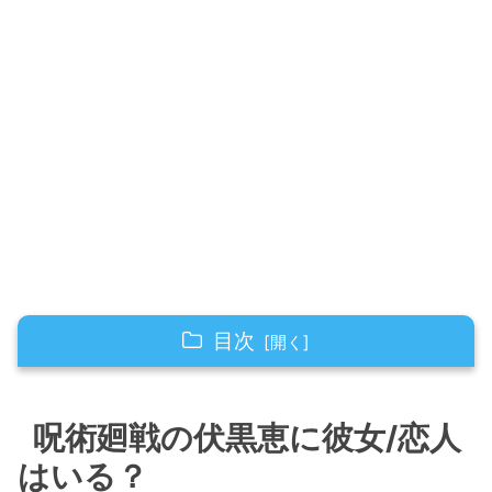
目次
呪術廻戦の伏黒恵に彼女/恋人はいる？
呪術廻戦の伏黒恵に彼女/恋人
呪術廻戦の伏黒恵の彼女/恋人候補を考察！
はいる？
伏黒恵の彼女候補：釘崎野薔薇（くぎさき