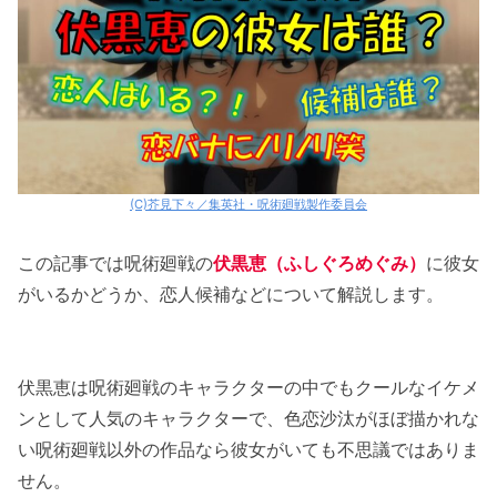
(C)芥見下々／集英社・呪術廻戦製作委員会
この記事では呪術廻戦の
伏黒恵（ふしぐろめぐみ）
に彼女
がいるかどうか、恋人候補などについて解説します。
伏黒恵は呪術廻戦のキャラクターの中でもクールなイケメ
ンとして人気のキャラクターで、色恋沙汰がほぼ描かれな
い呪術廻戦以外の作品なら彼女がいても不思議ではありま
せん。