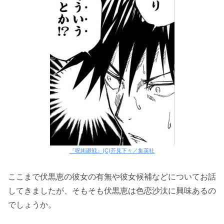
『呪術廻戦』(C)芥見下々／集英社
ここまで伏黒恵の彼女の有無や彼女候補などについてお話
してきましたが、そもそも伏黒恵は色恋沙汰に興味あるの
でしょうか。