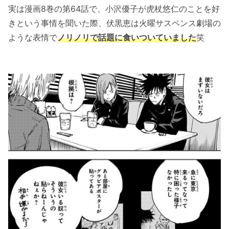
実は漫画8巻の第64話で、小沢優子が虎杖悠仁のことを好
きという事情を聞いた際、伏黒恵は火曜サスペンス劇場の
ような表情で
ノリノリで話題に食いついていました
笑