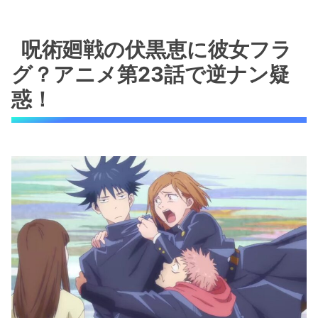
呪術廻戦の伏黒恵に彼女フラ
グ？アニメ第23話で逆ナン疑
惑！