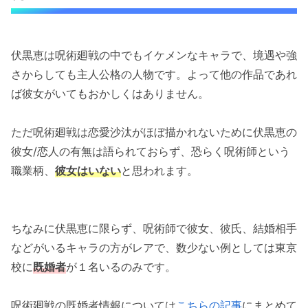
のばら）
伏黒恵の彼女候補：禪院真依（ぜんいんま
い）
伏黒恵は呪術廻戦の中でもイケメンなキャラで、境遇や強
伏黒恵の彼女候補：伏黒津美紀（ふしぐろ
さからしても主人公格の人物です。よって他の作品であれ
つみき）
ば彼女がいてもおかしくはありません。
呪術廻戦の伏黒恵は恋バナ好き？虎杖悠仁の彼
ただ呪術廻戦は恋愛沙汰がほぼ描かれないために伏黒恵の
女話にノリノリ笑
彼女/恋人の有無は語られておらず、恐らく呪術師という
呪術廻戦の伏黒恵に彼女フラグ？アニメ第23話
職業柄、
彼女はいない
と思われます。
で逆ナン疑惑！
「伏黒恵に彼女はいる？恋人候補を考察！【呪
ちなみに伏黒恵に限らず、呪術師で彼女、彼氏、結婚相手
術廻戦】」まとめ
などがいるキャラの方がレアで、数少ない例としては東京
校に
既婚者
が１名いるのみです。
呪術廻戦の既婚者情報については
こちらの記事
にまとめて