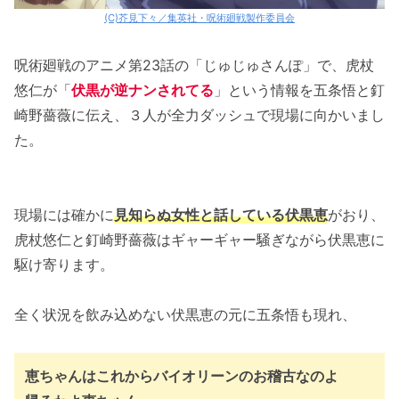
(C)芥見下々／集英社・呪術廻戦製作委員会
呪術廻戦のアニメ第23話の「じゅじゅさんぽ」で、虎杖
悠仁が「
伏黒が逆ナンされてる
」という情報を五条悟と釘
崎野薔薇に伝え、３人が全力ダッシュで現場に向かいまし
た。
現場には確かに
見知らぬ女性と話している伏黒恵
がおり、
虎杖悠仁と釘崎野薔薇はギャーギャー騒ぎながら伏黒恵に
駆け寄ります。
全く状況を飲み込めない伏黒恵の元に五条悟も現れ、
恵ちゃんはこれからバイオリーンのお稽古なのよ