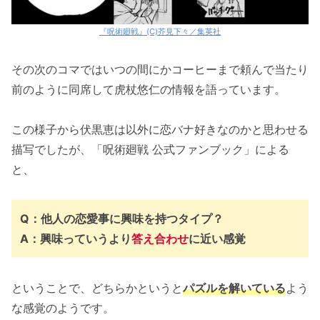
『呪術廻戦』(C)芥見下々／集英社
その次のコマではいつの間にかコーヒーまで頼んで当たり
前のように同席して虎杖悠仁の情報を語っています。
この様子から伏黒恵は以外に恋バナ好きなのかと思わせる
描写でしたが、「呪術廻戦 公式ファンブック」による
と、
Q：他人の恋愛事に興味を持つタイプ？
A：興味っていうより
答え合わせ
に近い感覚
ということで、どちらかというと
パズルを解いている
よう
な感覚のようです。