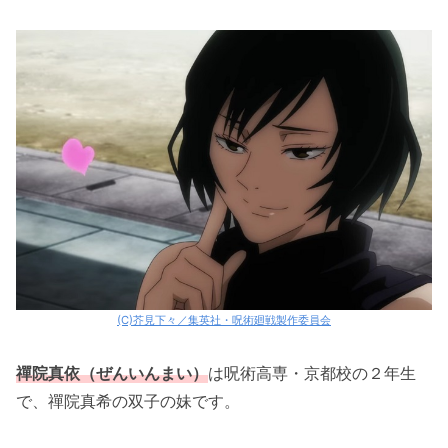
(C)芥見下々／集英社・呪術廻戦製作委員会
禪院真依（ぜんいんまい）
は呪術高専・京都校の２年生
で、禪院真希の双子の妹です。