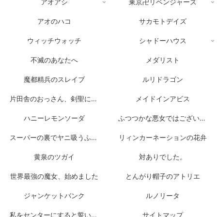
アオアシ
東京卍リベンジャーズ
アオのハコ
サカモトデイズ
ウィッチウォッチ
シャドーハウス
不滅のあなたへ
メダリスト
魔都精兵のスレイブ
ルリドラゴン
片田舎のおっさん、剣聖になる
メイドインアビス
ハニーレモンソーダ
ふつつかな悪女ではございますが
スーパーの裏でヤニ吸うふたり
リィンカーネーションの花弁
黄泉のツガイ
対ありでした。
世界最強の魔女、始めました
とんがり帽子のアトリエ
ジャンケットバンク
ルノリータ
私をセンターにすると誓いますか？
サイトマップ