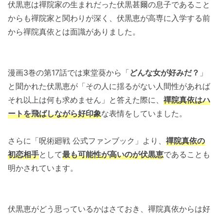
伏黒恵は禪院家の生まれだった伏黒甚爾の息子であること
からも禪院家と関わりが深く、伏黒恵が高専に入学する前
から禪院真依とは面識がありました。
漫画3巻の第17話では東堂葵から「
どんな女が好みだ？
」
と聞かれた伏黒恵が「その人に揺るがない人間性があれば
それ以上は何も求めません」と答えた際に、
禪院真依はハ
ートを飛ばしながら好印象
な表情をしていました。
さらに「呪術廻戦 公式ファンブック」より、
禪院真依の
初恋相手
として
最も可能性が高いのが伏黒恵
であることも
明かされています。
伏黒恵がどう思っているかはさておき、禪院真依からは好