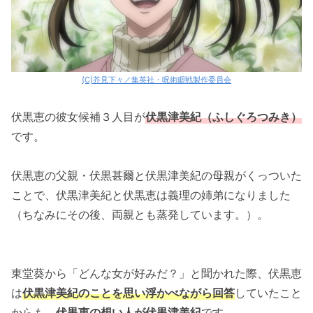
(C)芥見下々／集英社・呪術廻戦製作委員会
伏黒恵の彼女候補３人目が
伏黒津美紀（ふしぐろつみき）
です。
伏黒恵の父親・伏黒甚爾と伏黒津美紀の母親がくっついた
ことで、伏黒津美紀と伏黒恵は義理の姉弟になりました
（ちなみにその後、両親とも蒸発しています。）。
東堂葵から「どんな女が好みだ？」と聞かれた際、伏黒恵
は
伏黒津美紀のことを思い浮かべながら回答
していたこと
からも、
伏黒恵の想い人が伏黒津美紀
です。