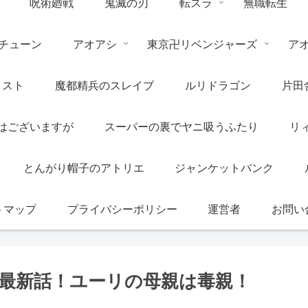
呪術廻戦
鬼滅の刃
転スラ
無職転生
チューン
アオアシ
東京卍リベンジャーズ
ア
リスト
魔都精兵のスレイブ
ルリドラゴン
片田
はございますが
スーパーの裏でヤニ吸うふたり
リ
とんがり帽子のアトリエ
ジャンケットバンク
トマップ
プライバシーポリシー
運営者
お問い
レ最新話！ユーリの母親は毒親！