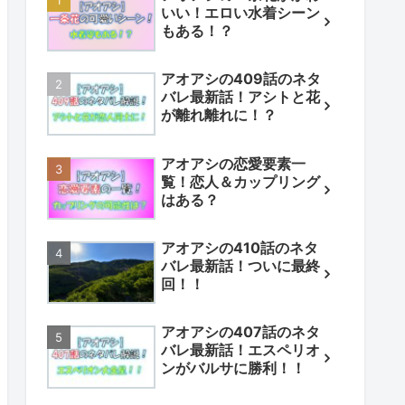
いい！エロい水着シーン
もある！？
アオアシの409話のネタ
バレ最新話！アシトと花
が離れ離れに！？
アオアシの恋愛要素一
覧！恋人＆カップリング
はある？
アオアシの410話のネタ
バレ最新話！ついに最終
回！！
アオアシの407話のネタ
バレ最新話！エスペリオ
ンがバルサに勝利！！