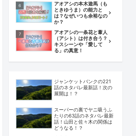
アオアシの本木遊馬（も
ときゆうま）の能力と
は？なぜいつも余裕なの
か？
アオアシの一条花と葦人
（アシト）は付き合う？
キスシーンや「愛して
る」の真意！
ジャンケットバンクの221
話のネタバレ最新話！次の
展開は！？
スーパーの裏でヤニ吸うふ
たりの63話のネタバレ最新
話！山田と佐々木の関係は
どうなる！？