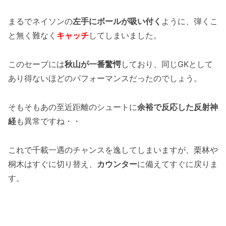
まるでネイソンの
左手にボールが吸い付く
ように、弾くこ
と無く難なく
キャッチ
してしまいました。
このセーブには
秋山が一番驚愕
しており、同じGKとして
あり得ないほどのパフォーマンスだったのでしょう。
そもそもあの至近距離のシュートに
余裕で反応した反射神
経
も異常ですね・・
これで千載一遇のチャンスを逸してしまいますが、栗林や
桐木はすぐに切り替え、
カウンター
に備えてすぐに戻りま
す。