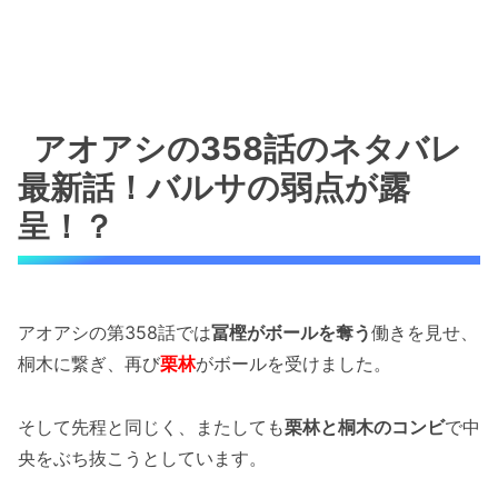
アオアシの358話のネタバレ
最新話！バルサの弱点が露
呈！？
アオアシの第358話では
冨樫がボールを奪う
働きを見せ、
桐木に繋ぎ、再び
栗林
がボールを受けました。
そして先程と同じく、またしても
栗林と桐木のコンビ
で中
央をぶち抜こうとしています。