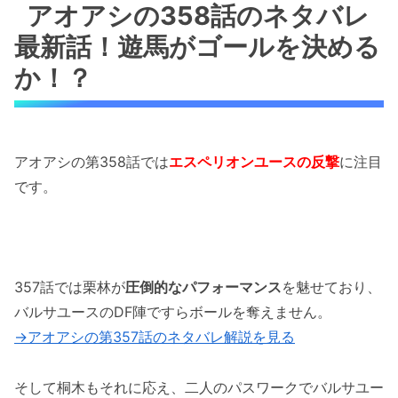
ールを決めるか！？
アオアシの358話のネタバレ
最新話！遊馬がゴールを決める
アオアシの358話のネタバレ最新話！バルサの
GKネイソン・スターレスがヤバい！
か！？
アオアシの358話のネタバレ最新話！栗林と桐
木のプレーにスタジアムが沸く！
アオアシの第358話では
エスペリオンユースの反撃
に注目
アオアシの358話のネタバレ最新話！バルサの
です。
弱点が露呈！？
アオアシの358話のネタバレ最新話！３人目の
連動はやはりこの男！！
357話では栗林が
圧倒的なパフォーマンス
を魅せており、
「アオアシの358話のネタバレ最新話！ついに
バルサユースのDF陣ですらボールを奪えません。
アシトが来る！！」まとめ
→アオアシの第357話のネタバレ解説を見る
そして桐木もそれに応え、二人のパスワークでバルサユー