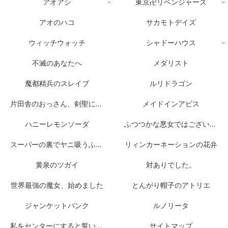
アオアシ
東京卍リベンジャーズ
アオのハコ
サカモトデイズ
ウィッチウォッチ
シャドーハウス
不滅のあなたへ
メダリスト
魔都精兵のスレイブ
ルリドラゴン
片田舎のおっさん、剣聖になる
メイドインアビス
ハニーレモンソーダ
ふつつかな悪女ではございますが
スーパーの裏でヤニ吸うふたり
リィンカーネーションの花弁
黄泉のツガイ
対ありでした。
世界最強の魔女、始めました
とんがり帽子のアトリエ
ジャンケットバンク
ルノリータ
私をセンターにすると誓いますか？
サイトマップ