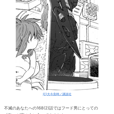
(C)大今良時／講談社
不滅のあなたへの168(2)話ではフード男にとっての