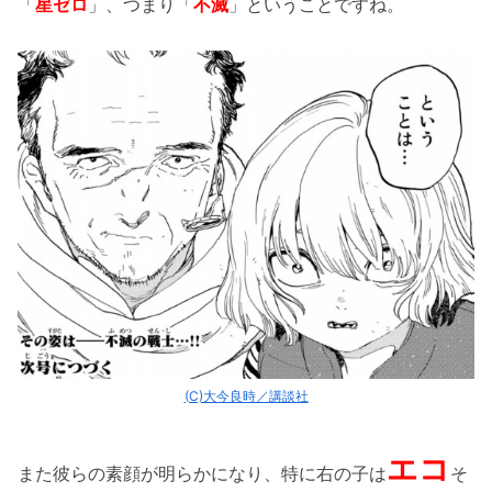
「
星ゼロ
」、つまり「
不滅
」ということですね。
(C)大今良時／講談社
エコ
また彼らの素顔が明らかになり、特に右の子は
そ