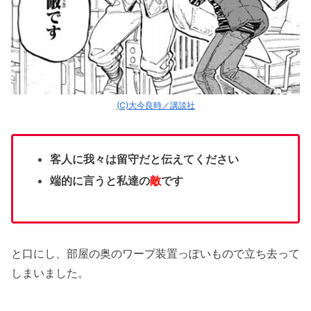
(C)大今良時／講談社
客人に我々は留守だと伝えてください
端的に言うと私達の
敵
です
と口にし、部屋の奥のワープ装置っぽいもので立ち去って
しまいました。