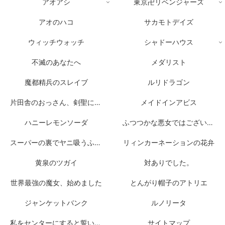
アオアシ
東京卍リベンジャーズ
アオのハコ
サカモトデイズ
ウィッチウォッチ
シャドーハウス
不滅のあなたへ
メダリスト
魔都精兵のスレイブ
ルリドラゴン
片田舎のおっさん、剣聖になる
メイドインアビス
ハニーレモンソーダ
ふつつかな悪女ではございますが
スーパーの裏でヤニ吸うふたり
リィンカーネーションの花弁
黄泉のツガイ
対ありでした。
世界最強の魔女、始めました
とんがり帽子のアトリエ
ジャンケットバンク
ルノリータ
私をセンターにすると誓いますか？
サイトマップ