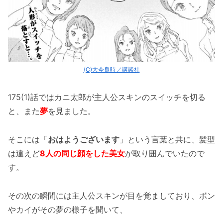
(C)大今良時／講談社
175(1)話ではカニ太郎が主人公スキンのスイッチを切る
と、また
夢
を見ました。
そこには「
おはようございます
」という言葉と共に、髪型
は違えど
8人の同じ顔をした美女
が取り囲んでいたので
す。
その次の瞬間には主人公スキンが目を覚ましており、ボン
やカイがその夢の様子を聞いて、