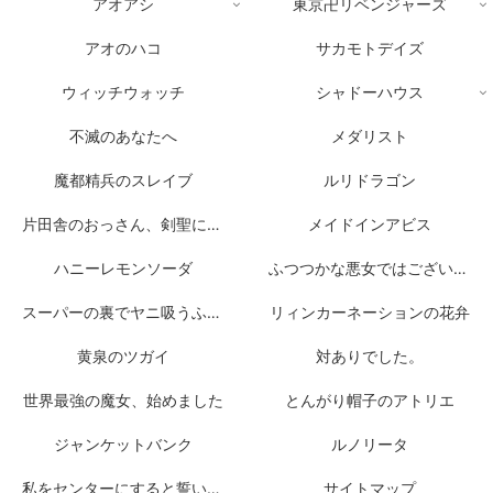
アオアシ
東京卍リベンジャーズ
アオのハコ
サカモトデイズ
ウィッチウォッチ
シャドーハウス
不滅のあなたへ
メダリスト
魔都精兵のスレイブ
ルリドラゴン
片田舎のおっさん、剣聖になる
メイドインアビス
ハニーレモンソーダ
ふつつかな悪女ではございますが
スーパーの裏でヤニ吸うふたり
リィンカーネーションの花弁
黄泉のツガイ
対ありでした。
世界最強の魔女、始めました
とんがり帽子のアトリエ
ジャンケットバンク
ルノリータ
私をセンターにすると誓いますか？
サイトマップ