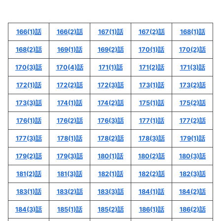
不滅のあなたへの175(1)話のネタバレ最新話！
「球」はどこにある？
166(1)話
166(2)話
167(1)話
167(2)話
168(1)話
不滅のあなたへの175(1)話のネタバレ最新話！
ミズハのクローン達が処刑されている！？
168(2)話
169(1)話
169(2)話
170(1)話
170(2)話
170(3)話
170(4)話
171(1)話
171(2)話
171(3)話
不滅のあなたへの175(1)話のネタバレ最新話！
フシがおもっくそ嘘をつく！！
172(1)話
172(2)話
172(3)話
173(1)話
173(2)話
「不滅のあなたへの175(1)話のネタバレ最新
173(3)話
174(1)話
174(2)話
175(1)話
175(2)話
話！ミズハのクローンの現在は！？」まとめ
176(1)話
176(2)話
176(3)話
177(1)話
177(2)話
不滅のあなたへのネタバレ解説＆考察
177(3)話
178(1)話
178(2)話
178(3)話
179(1)話
179(2)話
179(3)話
180(1)話
180(2)話
180(3)話
181(2)話
181(3)話
182(1)話
182(2)話
182(3)話
183(1)話
183(2)話
183(3)話
184(1)話
184(2)話
184(3)話
185(1)話
185(2)話
186(1)話
186(2)話