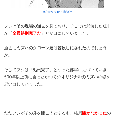
(C)大今良時／講談社
フシは
その現場の過去
を見ており、そこでは武装した連中
が「
全員処刑完了だ
」とか口にしていました。
過去に
ミズハのクローン達は皆殺しにされた
のでしょう
か。
そしてフシは「
処刑完了
」となった部屋に近づいていき、
500年以上前に会ったかつての
オリジナルのミズハ
の姿を
思い出していました。
ただフシがその扉を開こうとするも、結局
開かなかった
の