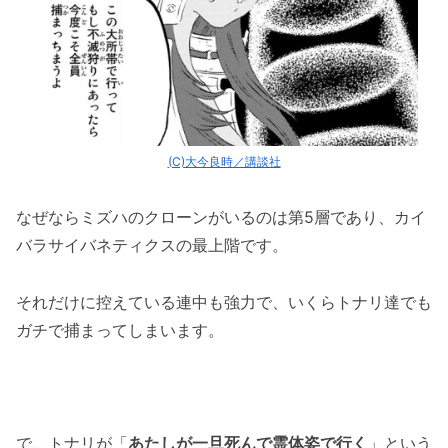
(C)大今良時／講談社
なぜならミズハのクローンがいるのは第5層であり、カイ
バラサイバネティクスの最上階です。
それだけに控えている連中も強力で、いくらトナリ達でも
ガチで捕まってしまいます。
で、トナリが「
あたしが一旦死んで霊体姿で行く
」という