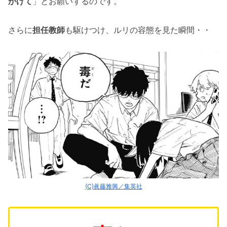
かけて
」とお願いするのです。
さらに
担任教師
も駆けつけ、ルリの容態を見た瞬間・・
(C)眞藤雅興／集英社