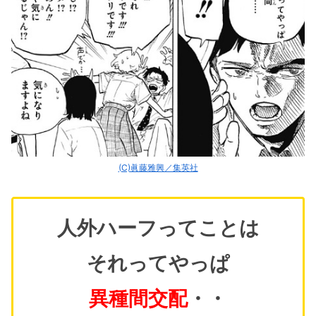
(C)眞藤雅興／集英社
人外ハーフってことは
それってやっぱ
異種間交配
・・