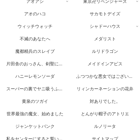
アオアシ
東京卍リベンジャーズ
アオのハコ
サカモトデイズ
ウィッチウォッチ
シャドーハウス
不滅のあなたへ
メダリスト
魔都精兵のスレイブ
ルリドラゴン
片田舎のおっさん、剣聖になる
メイドインアビス
ハニーレモンソーダ
ふつつかな悪女ではございますが
スーパーの裏でヤニ吸うふたり
リィンカーネーションの花弁
黄泉のツガイ
対ありでした。
世界最強の魔女、始めました
とんがり帽子のアトリエ
ジャンケットバンク
ルノリータ
私をセンターにすると誓いますか？
サイトマップ