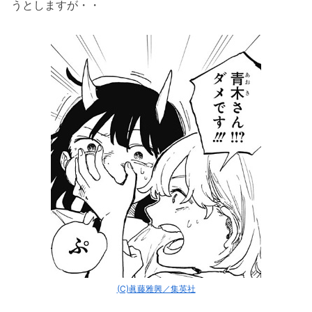
うとしますが・・
(C)眞藤雅興／集英社