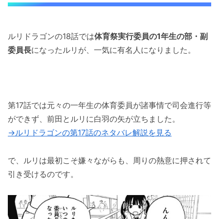
ルリドラゴンの18話のネタバレ最新話！ルリは
異種間交配で・・
ルリドラゴンの18話では
体育祭実行委員の1年生の部・副
ルリドラゴンの18話のネタバレ最新話！ルリに
委員長
になったルリが、一気に有名人になりました。
火炎放射のリクエスト！
ルリドラゴンの18話のネタバレ最新話！ルリの
目が光る！！！
第17話では元々の一年生の体育委員が諸事情で司会進行等
ルリドラゴンの18話のネタバレ最新話！ルリの
ができず、前田とルリに白羽の矢が立ちました。
新能力は「毒液」！？
→ルリドラゴンの第17話のネタバレ解説を見る
「ルリドラゴンの第18話のネタバレ最新話！ル
リの目が光る・・？」まとめ
で、ルリは最初こそ嫌々ながらも、周りの熱意に押されて
引き受けるのです。