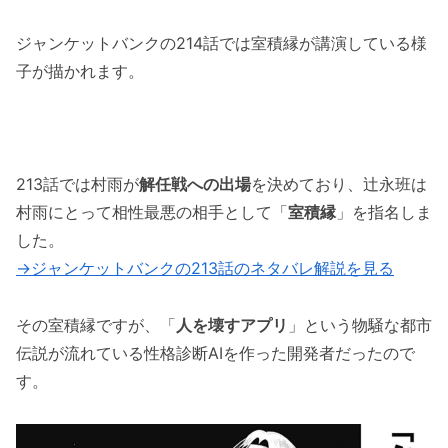
話！実際にショーガ使ってみた
ジャンケットバンクの214話では室積縁が講演している様
ジャンケットバンクの214話のネタバレ最新
子が描かれます。
話！三浦が作家になれる確率は・・・？
ジャンケットバンクの214話のネタバレ最新
話！理想＝呪い
213話では村雨が
解任戦への出場
を決めており、辻永班は
「ジャンケットバンクの214話のネタバレ最新
村雨にとって相性最悪の相手として「
室積縁
」を指名しま
話！室積縁の「ショーガ」がヤバイ！？」まと
した。
め
→ジャンケットバンクの213話のネタバレ解説を見る
その室積縁ですが、「
人を壊すアプリ
」という物騒な都市
伝説が流れている性格診断AIを作った開発者だったので
す。