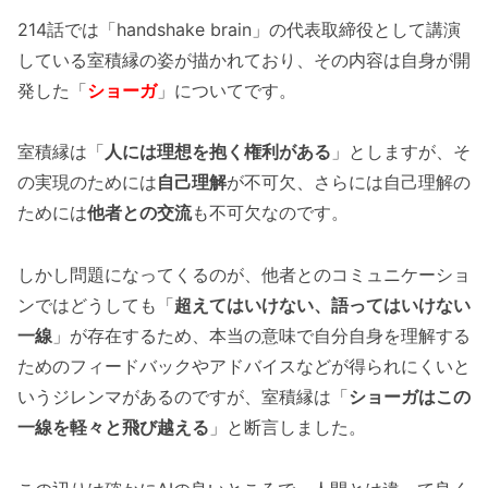
214話では「handshake brain」の代表取締役として講演
している室積縁の姿が描かれており、その内容は自身が開
発した「
ショーガ
」についてです。
室積縁は「
人には理想を抱く権利がある
」としますが、そ
の実現のためには
自己理解
が不可欠、さらには自己理解の
ためには
他者との交流
も不可欠なのです。
しかし問題になってくるのが、他者とのコミュニケーショ
ンではどうしても「
超えてはいけない、語ってはいけない
一線
」が存在するため、本当の意味で自分自身を理解する
ためのフィードバックやアドバイスなどが得られにくいと
いうジレンマがあるのですが、室積縁は「
ショーガはこの
一線を軽々と飛び越える
」と断言しました。