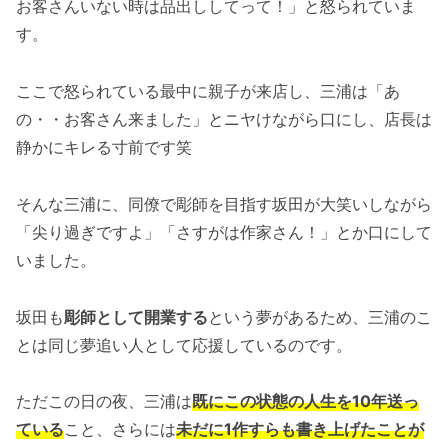
お客さんいない時は品出ししてって！」と怒られていま
す。
ここで怒られている最中に親子が来店し、三浦は「あ
の・・お客さん来ました」とニヤけながら口にし、店長は
静かにキレる寸前です笑
そんな三浦に、同僚で彫師を目指す坂田が大笑いしながら
「尖り過ぎですよ」「さすがは作家さん！」とか口にして
いました。
坂田も
彫師として開業する
という夢があるため、三浦のこ
とは同じ夢追い人として応援しているのです。
ただこの日の夜、三浦は
既にこの状態の人生を10年送っ
ている
こと、さらには
未だに1作すらも書き上げたことが