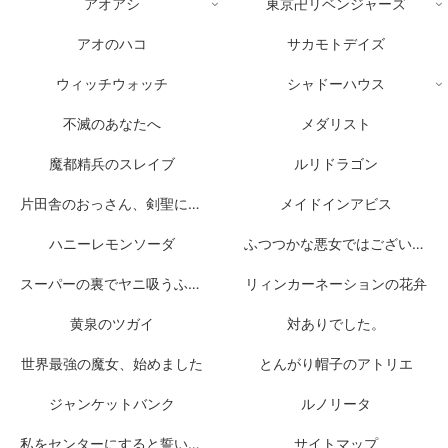
アオアシ
東京卍リベンジャーズ
アオのハコ
サカモトデイズ
ウィッチウォッチ
シャドーハウス
不滅のあなたへ
メダリスト
魔都精兵のスレイブ
ルリドラゴン
片田舎のおっさん、剣聖になる
メイドインアビス
ハニーレモンソーダ
ふつつかな悪女ではございますが
スーパーの裏でヤニ吸うふたり
リィンカーネーションの花弁
黄泉のツガイ
対ありでした。
世界最強の魔女、始めました
とんがり帽子のアトリエ
ジャンケットバンク
ルノリータ
私をセンターにすると誓いますか？
サイトマップ