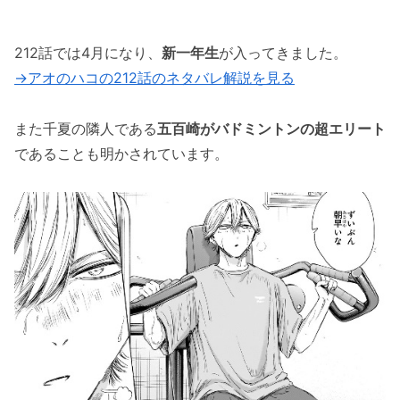
大喜に自分を重ねる
アオのハコの213話のネタバレ最新話！大喜が
212話では4月になり、
新一年生
が入ってきました。
晴人に大敗！？
→アオのハコの212話のネタバレ解説を見る
「アオのハコの213話のネタバレ最新話！大喜
また千夏の隣人である
五百崎がバドミントンの超エリート
が晴人に負ける！？」まとめ
であることも明かされています。