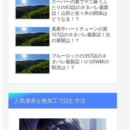
スーパーの裏でヤニ吸うふ
たりの63話のネタバレ最新
話！山田と佐々木の関係は
どうなる！？
真夜中ハートチューンの第
127話のネタバレ最新話！次
の展開は！？
ブルーロックの357話のネ
タバレ最新話！U-20W杯の
戦況は！？
人気漫画を無加工で読む方法