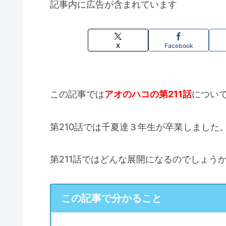
記事内に広告が含まれています
X
Facebook
この記事では
アオのハコの第211話
につい
第210話では千夏達３年生が卒業しました
第211話ではどんな展開になるのでしょう
この記事で分かること