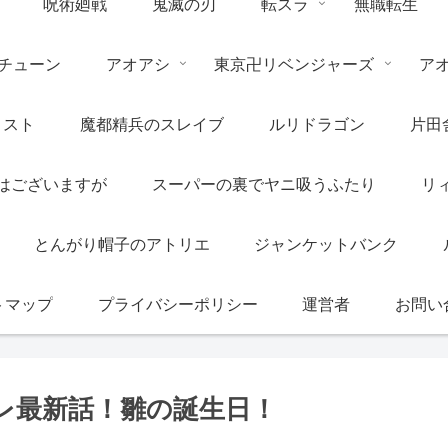
呪術廻戦
鬼滅の刃
転スラ
無職転生
チューン
アオアシ
東京卍リベンジャーズ
ア
リスト
魔都精兵のスレイブ
ルリドラゴン
片田
はございますが
スーパーの裏でヤニ吸うふたり
リ
とんがり帽子のアトリエ
ジャンケットバンク
トマップ
プライバシーポリシー
運営者
お問い
バレ最新話！雛の誕生日！